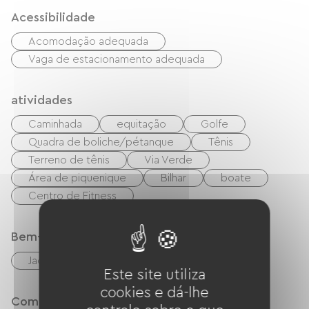
Acessibilidade
Acomodação adequada
Vaga de estacionamento adequada
atividades
Caminhada
equitação
Golfe
Quadra de boliche/pétanque
Tênis
Terreno de tênis
Via Verde
Área de piquenique
Bilhar
boate
Centro de Fitness
Bem-estar
Jaccuzi
Este site utiliza
cookies e dá-lhe
Comfort