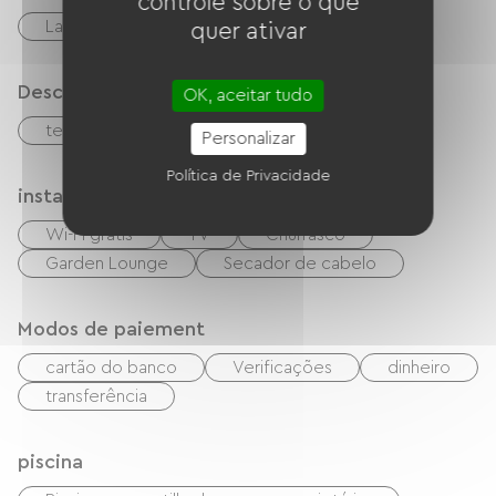
controle sobre o que
Lareira
quer ativar
Descrição
OK, aceitar tudo
terraço
Estacionamento
Personalizar
Política de Privacidade
instalações
Wi-Fi grátis
TV
Churrasco
Garden Lounge
Secador de cabelo
Modos de paiement
cartão do banco
Verificações
dinheiro
transferência
piscina