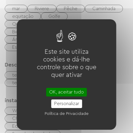
mar
Riviere
Pêche
Caminhada
equitação
Golfe
Quadra de boliche/pétanque
Tênis
Bicicleta
VTT
Via Verde
Área de piquenique
boate
Estação termal
Centro de Fitness
Este site utiliza
cookies e dá-lhe
Descrição
controle sobre o que
quer ativar
terraço
Estacionamento
terreno privado fechado
OK, aceitar tudo
instalações
Personalizar
Wi-Fi grátis
Computador disponível
Política de Privacidade
Churrasco
Garden Lounge
Equipamento para bebês