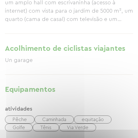
um amplo hall com escrivaninha (acesso à
internet) com vista para o jardim de 5000 m², um
quarto (cama de casal) com televisão e um
banheiro com chuveiro e vaso sanitário.
Mediante solicitação, um segundo quarto no
mesmo andar, mobiliado com duas camas de
Acolhimento de ciclistas viajantes
solteiro, também pode ser disponibilizado para
Un garage
crianças ou amigos; o banheiro com chuveiro é
compartilhado. Café da manhã continental e
produtos caseiros estão incluídos.
Equipamentos
atividades
Pêche
Caminhada
equitação
Golfe
Tênis
Via Verde