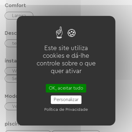
Comfort
Lareira
Descrição
terraço
terreno privado fechado
Este site utiliza
cookies e dá-lhe
instalações
controle sobre o que
quer ativar
Wi-Fi grátis
TV
Garden Lounge
Secador de cabelo
OK, aceitar tudo
Modos de paiement
Personalizar
Verificações
dinheiro
Política de Privacidade
piscina