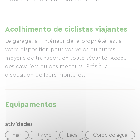
incrivelmente grande, irá surpreendê-lo. No
salão medieval, a imensa lareira irá surpreendê-
lo, e você ficará cativado pela viga com cabeça
Acolhimento de ciclistas viajantes
de dragão do século XIII. Você será rapidamente
Le garage, a l'intérieur de la propriété, est a
envolvido pela magia do lugar diante de uma
votre disposition pour vos vélos ou autres
lareira crepitante.
moyens de transport en toute sécurité. Acceuil
des cavaliers ou des meneurs. Prés à la
disposition de leurs montures.
Equipamentos
atividades
mar
Riviere
Laca
Corpo de água