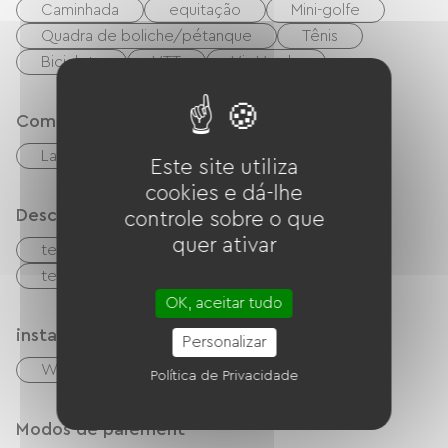
Caminhada
equitação
Mini-golfe
Quadra de boliche/pétanque
Tênis
Bicicleta
VTT
Via Verde
Comfort
Lareira
Este site utiliza
cookies e dá-lhe
Descrição
controle sobre o que
quer ativar
terraço
Estacionamento
terreno privado fechado
OK, aceitar tudo
instalações
Personalizar
Wi-Fi grátis
Garden Lounge
Política de Privacidade
Modos de paiement