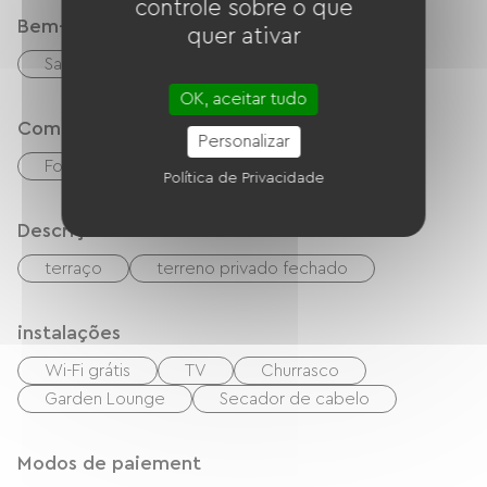
controle sobre o que
Bem-estar
quer ativar
Sauna
Massagens / Modelagens
OK, aceitar tudo
Comfort
Personalizar
Fogão a lenha
Política de Privacidade
Descrição
terraço
terreno privado fechado
instalações
Wi-Fi grátis
TV
Churrasco
Garden Lounge
Secador de cabelo
Modos de paiement