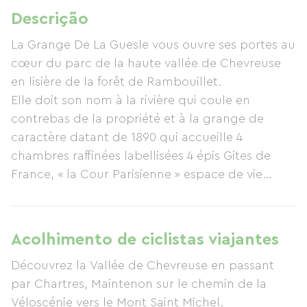
Descrição
La Grange De La Guesle vous ouvre ses portes au
cœur du parc de la haute vallée de Chevreuse
en lisière de la forêt de Rambouillet.
Elle doit son nom à la rivière qui coule en
contrebas de la propriété et à la grange de
caractère datant de 1890 qui accueille 4
chambres raffinées labellisées 4 épis Gites de
France, « la Cour Parisienne » espace de vie
commun où vous seront servis les petits
déjeuners gourmands.
Un endroit authentique, plein de charme pour
Acolhimento de ciclistas viajantes
vous ressourcer en pleine nature, vous pourrez
Découvrez la Vallée de Chevreuse en passant
également profiter de l’espace sauna pour vous
par Chartres, Maintenon sur le chemin de la
détendre, Catherine vous propose aussi des
Véloscénie vers le Mont Saint Michel.
paniers gourmands pour vos diners ou pique