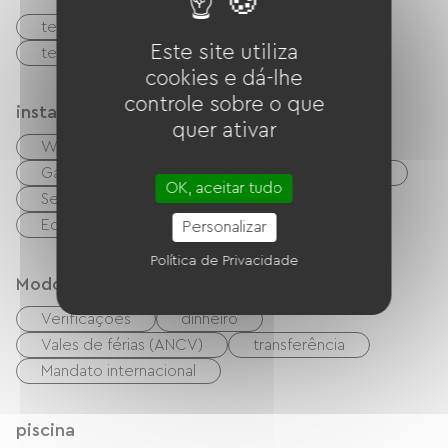
terraço
Estacionamento
Este site utiliza
terreno privado fechado
cookies e dá-lhe
controle sobre o que
instalações
quer ativar
Wi-Fi grátis
TV
TNT
Garden Lounge
Equipamento para bebês
OK, aceitar tudo
Secador de cabelo
Equipamento de engomar
Personalizar
Política de Privacidade
Modos de paiement
Verificações
dinheiro
Vales de férias (ANCV)
transferência
Mandato internacional
piscina