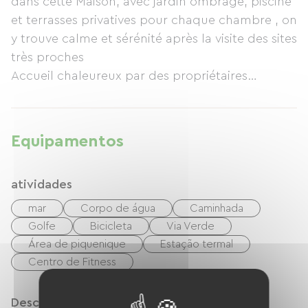
dans cette Maison, avec jardin ombragé, piscine
et terrasses privatives pour chaque chambre , on
y trouve calme et sérénité après la visite des sites
très proches
Accueil chaleureux par des propriétaires
charentais ayant une très grande connaissance
du territoire et du milieu maritime;
Equipamentos
atividades
mar
Corpo de água
Caminhada
Golfe
Bicicleta
Via Verde
Área de piquenique
Estação termal
Centro de Fitness
Descrição