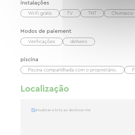
instalações
Wi-Fi grátis
TV
TNT
Churrasco
Modos de paiement
Verificações
dinheiro
piscina
Piscina compartilhada com o proprietário.
P
Localização
Atualizar a lista ao deslocar-me