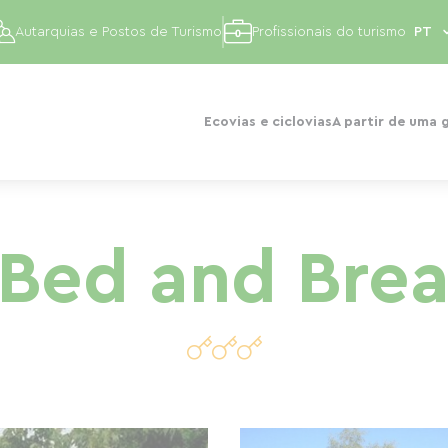
Autarquias e Postos de Turismo
Profissionais do turismo
Ecovias e ciclovias
A partir de uma 
 Bed and Brea