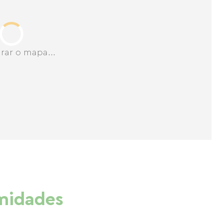
rar o mapa...
imidades