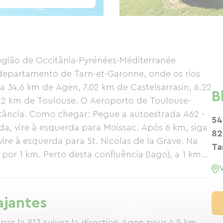
gião de Occitânia-Pyrénées-Méditerranée
 departamento de Tarn-et-Garonne, onde os rios
a 34.6 km de Agen, 7.02 km de Castelsarrasin, 6.22
B
.2 km de Toulouse. O Aeroporto de Toulouse-
istância. Como chegar: Pegue a autoestrada A62 -
54
da, vire à esquerda para Moissac. Após 6 km, siga
82
ire à esquerda para St. Nicolas de la Grave. Na
Ta
 por 1 km. Perto desta confluência (lago), a 1 km
o espera por você no primeiro andar da casa de
itude: 1.011042594909668 DESCRIÇÃO DO ALUGUEL:
rto de hóspedes em uma casa de família no
ajantes
n-size (160cm) (um berço e uma cadeira alta
tuito. Banheiro com chuveiro e vaso sanitário