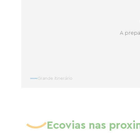
A prepa
Grande itinerário
Ecovias nas prox