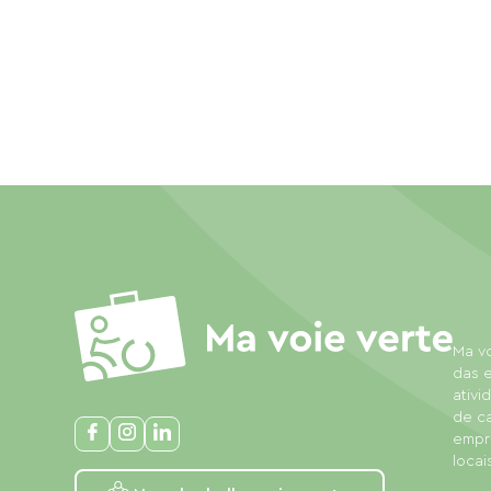
Ma vo
das e
ativi
de c
empre
locais