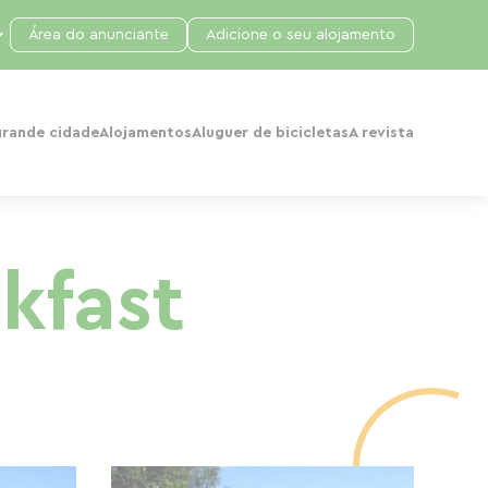
Área do anunciante
Adicione o seu alojamento
grande cidade
Alojamentos
Aluguer de bicicletas
A revista
kfast