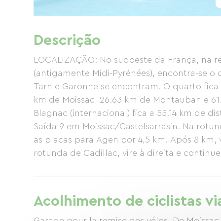
Descrição
LOCALIZAÇÃO: No sudoeste da França, na re
(antigamente Midi-Pyrénées), encontra-se o
Tarn e Garonne se encontram. O quarto fica 
km de Moissac, 26.63 km de Montauban e 61
Blagnac (internacional) fica a 55.14 km de d
Saída 9 em Moissac/Castelsarrasin. Na rotun
as placas para Agen por 4,5 km. Após 8 km, v
rotunda de Cadillac, vire à direita e continue
da vila de St Nicolas de la Grave, um quart
família. Latitude: 44.06859371405886 Long
Capacidade do quarto: 2 adultos. Tipo: Qua
Acolhimento de ciclistas vi
primeiro andar. 17m². Possui uma cama quee
podem ser fornecidos), televisão e Wi-Fi gra
Garage pour la remise des vélos. De Moissac par la 813 suivez la direction Agen pour 4,5 km.