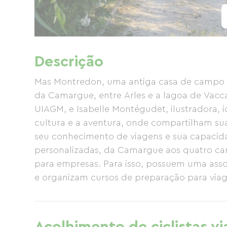
Descrição
Mas Montredon, uma antiga casa de campo d
da Camargue, entre Arles e a lagoa de Vacc
UIAGM, e Isabelle Montégudet, ilustradora,
cultura e a aventura, onde compartilham su
seu conhecimento de viagens e sua capacida
personalizadas, da Camargue aos quatro ca
para empresas. Para isso, possuem uma ass
e organizam cursos de preparação para viag
e, claro, todos os tipos de estadias e viagens
escalada, canyoning), organiza e lidera ativ
regiões, com partida de Mas. Essas atividade