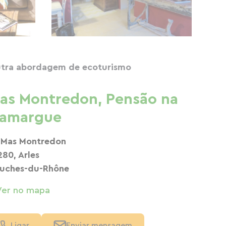
tra abordagem de ecoturismo
as Montredon, Pensão na
amargue
 Mas Montredon
280, Arles
uches-du-Rhône
Ver no mapa
Ligar
Enviar mensagem