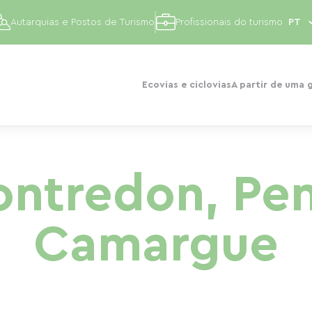
Autarquias e Postos de Turismo
Profissionais do turismo
Ecovias e ciclovias
A partir de uma 
ntredon, Pe
Camargue