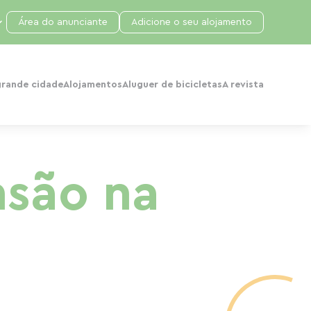
Área do anunciante
Adicione o seu alojamento
grande cidade
Alojamentos
Aluguer de bicicletas
A revista
nsão na