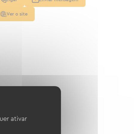
Ver o site
uer ativar