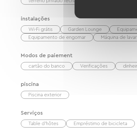
terreno privado fechado
instalações
Wi-Fi grátis
Garden Lounge
Equipam
Equipamento de engomar
Máquina de lavar
Modos de paiement
cartão do banco
Verificações
dinhei
piscina
Piscina exterior
Serviços
Table d'hôtes
Empréstimo de bicicleta