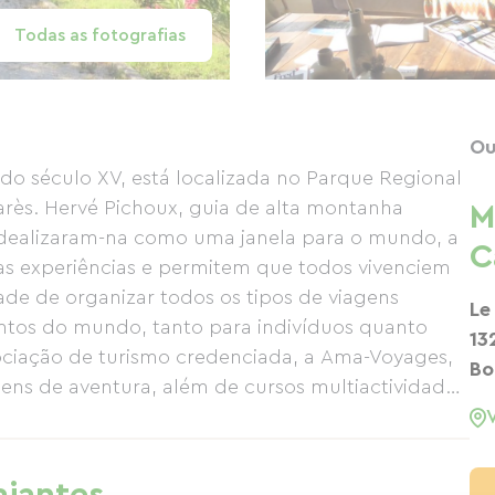
Todas as fotografias
Ou
o século XV, está localizada no Parque Regional
arès. Hervé Pichoux, guia de alta montanha
M
 idealizaram-na como uma janela para o mundo, a
C
as experiências e permitem que todos vivenciem
de de organizar todos os tipos de viagens
Le
ntos do mundo, tanto para indivíduos quanto
13
ociação de turismo credenciada, a Ama-Voyages,
Bo
ens de aventura, além de cursos multiactividades
. Hervé, instrutor certificado pelo Estado (esqui,
idades nos Alpilles, Luberon, Cévennes e outras
s incluem caminhadas, trilhas em rios, escalada,