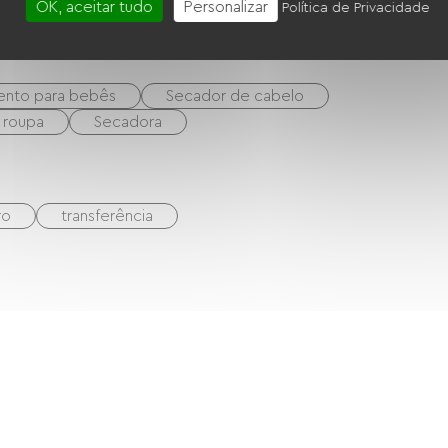
OK, aceitar tudo
Personalizar
Política de Privacidade
ento para bebês
Secador de cabelo
 roupa
Secadora
ro
transferência