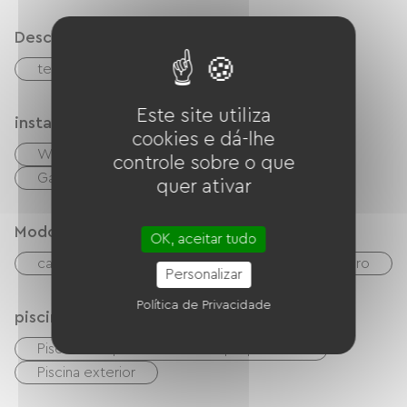
Descrição
terraço
Estacionamento
Este site utiliza
instalações
cookies e dá-lhe
Wi-Fi grátis
TV
TNT
controle sobre o que
Garden Lounge
Secador de cabelo
quer ativar
Modos de paiement
OK, aceitar tudo
cartão do banco
Verificações
dinheiro
Personalizar
Política de Privacidade
piscina
Piscina compartilhada com o proprietário.
Piscina exterior