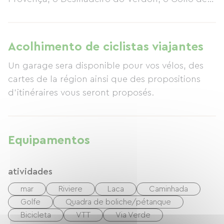
Saint-Tropez... Campos de golfe, trilhas para
mountain bike e rotas de ciclismo estão sempre
por perto. Aguardamos ansiosamente a sua
Acolhimento de ciclistas viajantes
visita a Mas des Tarentes em breve.
Un garage sera disponible pour vos vélos, des
cartes de la région ainsi que des propositions
d'itinéraires vous seront proposés.
Equipamentos
atividades
mar
Riviere
Laca
Caminhada
Golfe
Quadra de boliche/pétanque
Bicicleta
VTT
Via Verde