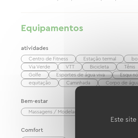
Equipamentos
atividades
Centro de Fitness
Estação termal
bo
Via Verde
VTT
Bicicleta
Tênis
Golfe
Esportes de água viva
Esqui nó
equitação
Caminhada
Corpo de águ
Bem-estar
Massagens / Modelagens
Este site
Comfort