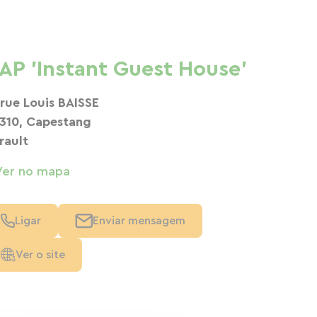
AP 'Instant Guest House'
 rue Louis BAISSE
310, Capestang
rault
Ver no mapa
Ligar
Enviar mensagem
Ver o site