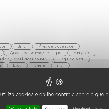
ate
Bilhar
Área de piquenique
Quadra de boliche/pétanque
Mini-golfe
rdico / esqui cross-country
Esqui de pista
a
Laca
Riviere
mar
 utiliza cookies e dá-lhe controle sobre o que q
OK, aceitar tudo
Personalizar
Política de Privacidade