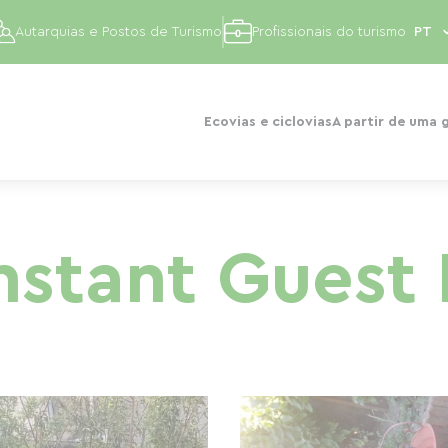
Autarquias e Postos de Turismo
Profissionais do turismo
Ecovias e ciclovias
A partir de uma 
nstant Guest