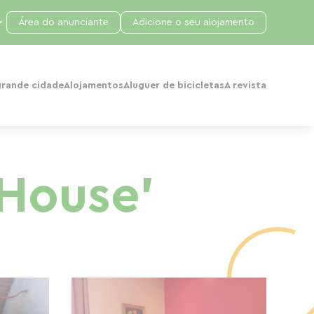
Área do anunciante
Adicione o seu alojamento
grande cidade
Alojamentos
Aluguer de bicicletas
A revista
 House'