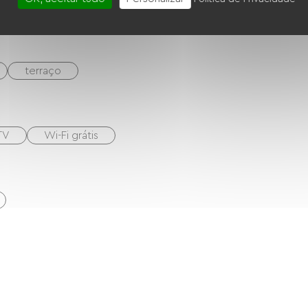
terraço
TV
Wi-Fi grátis