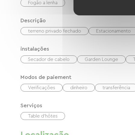
Fogão a lenha
Descrição
terreno privado fechado
Estacionamento
instalações
Secador de cabelo
Garden Lounge
Modos de paiement
Verificações
dinheiro
transferência
Serviços
Table d'hôtes