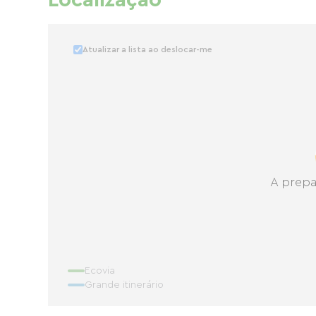
Localização
Atualizar a lista ao deslocar-me
A prepa
Ecovia
Grande itinerário