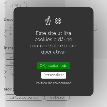
Lareira
Descrição
terreno privado fechado
Estacionamento
Este site utiliza
terraço
cookies e dá-lhe
controle sobre o que
instalações
quer ativar
Equipamento de engomar
Secador de cabelo
Garden Lounge
OK, aceitar tudo
Churrasco
Cabo/Satélite
TNT
TV
Wi-Fi grátis
Personalizar
Política de Privacidade
Modos de paiement
cartão do banco
dinheiro