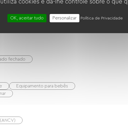
 utiliza cookies e dá-lhe controle sobre o que q
Área de piquenique
OK, aceitar tudo
Personalizar
Política de Privacidade
vado fechado
e
Equipamento para bebês
mar
s (ANCV)