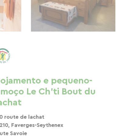
lojamento e pequeno-
lmoço Le Ch'ti Bout du
achat
0 route de lachat
210, Faverges-Seythenex
ute Savoie