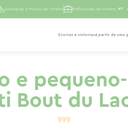
Autarquias e Postos de Turismo
Profissionais do turismo
Ecovias e ciclovias
A partir de uma 
o e pequeno
ti Bout du La