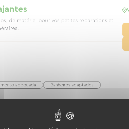
ajantes
os, de matériel pour vos petites réparations et
inéraires.
namento adequada
Banheiros adaptados
Esqui nórdico / esqui cross-country
o
Esportes de água viva
Golfe
erreno de tênis
Bicicleta
VTT