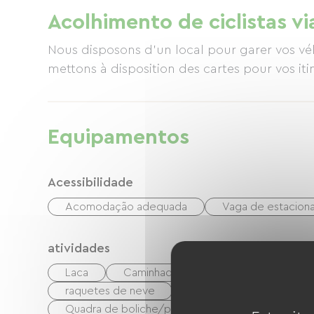
fazer suas reservas).
Acolhimento de ciclistas vi
Nous disposons d'un local pour garer vos vél
mettons à disposition des cartes pour vos it
Equipamentos
Acessibilidade
Acomodação adequada
Vaga de estacio
atividades
Laca
Caminhada
Esqui de pista
raquetes de neve
Luge
Pista de gel
Quadra de boliche/pétanque
Tênis
T