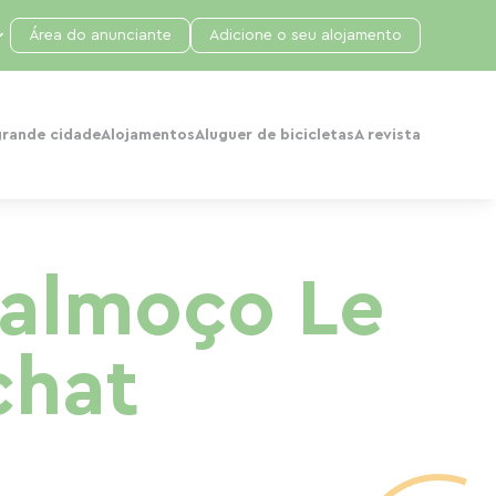
Área do anunciante
Adicione o seu alojamento
grande cidade
Alojamentos
Aluguer de bicicletas
A revista
-almoço Le
chat