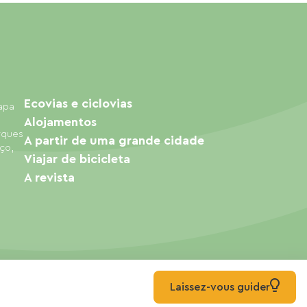
Ecovias e ciclovias
mapa
Alojamentos
arques
A partir de uma grande cidade
ço,
Viajar de bicicleta
A revista
Laissez-vous guider
© 2026 Ma Voie Verte Todos os direitos reservados