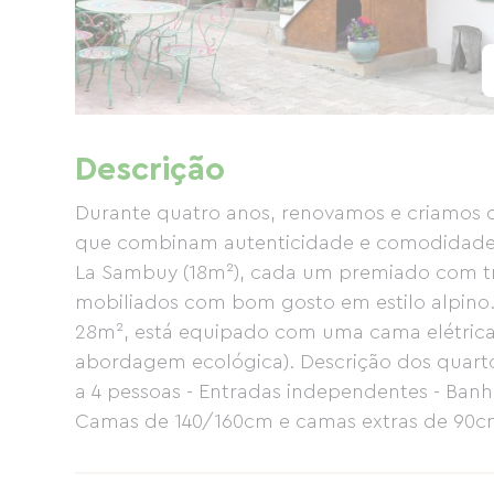
Descrição
Durante quatro anos, renovamos e criamos qu
que combinam autenticidade e comodidades 
La Sambuy (18m²), cada um premiado com trê
mobiliados com bom gosto em estilo alpino. 
28m², está equipado com uma cama elétrica
abordagem ecológica). Descrição dos quartos
a 4 pessoas - Entradas independentes - Banh
Camas de 140/160cm e camas extras de 90cm -
com café e chás de ervas - Oferecemos uma 
você pode ir rapidamente a um dos restaura