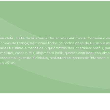
ie verte, o site de referência das ecovias em França. Consulte o 
covias de França, bem como todos os profissionais do turismo e as
dades turísticas a menos de 5 quilómetros dos itinerários: hotéis, p
ampismo, casas rurais, alojamento local, quartos com pequeno-almo
sas de aluguer de bicicletas, restaurantes, pontos de interesse e
 a visitar.
de venda
Mapa do site
Gestão de cookies
Realização: Mill, Privas