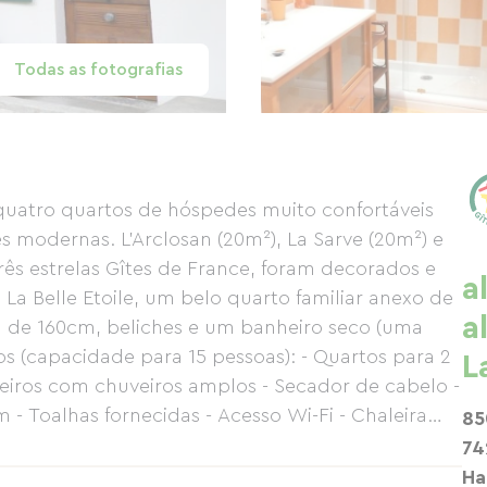
Todas as fotografias
atro quartos de hóspedes muito confortáveis ​​
modernas. L'Arclosan (20m²), La Sarve (20m²) e
s estrelas Gîtes de France, foram decorados e
a
La Belle Etoile, um belo quarto familiar anexo de
a
 de 160cm, beliches e um banheiro seco (uma
 (capacidade para 15 pessoas): - Quartos para 2
L
eiros com chuveiros amplos - Secador de cabelo -
 Toalhas fornecidas - Acesso Wi-Fi - Chaleira
85
cozinha totalmente equipada; caso contrário,
74
ntes da vila (podemos aconselhá-lo e até mesmo
Ha