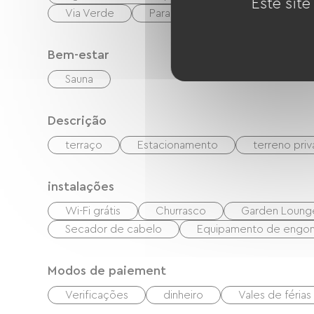
Este site
Via Verde
Parapente
Parque infantil
Bem-estar
Sauna
Descrição
terraço
Estacionamento
terreno pri
instalações
Wi-Fi grátis
Churrasco
Garden Loung
Secador de cabelo
Equipamento de engo
Modos de paiement
Verificações
dinheiro
Vales de féria