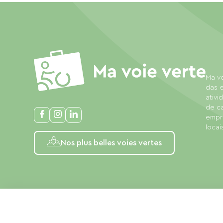
Ma vo
das e
ativi
de c
empre
locais
Nos plus belles voies vertes
Avisos legais
Política de privacidade
Condições gerais 