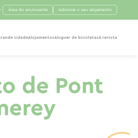
Área do anunciante
Adicione o seu alojamento
grande cidade
Alojamentos
Aluguer de bicicletas
A revista
to de Pont
merey