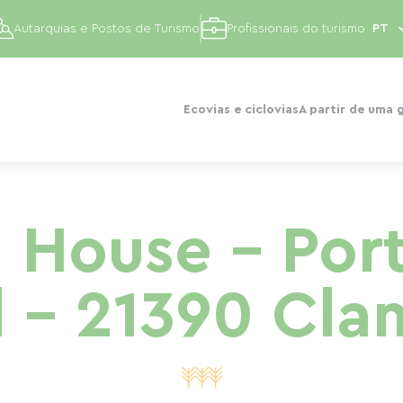
Autarquias e Postos de Turismo
Profissionais do turismo
Ecovias e ciclovias
A partir de uma 
 House - Por
l - 21390 Cla