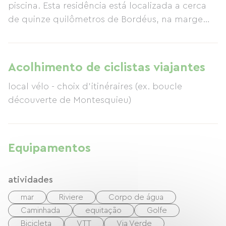
piscina. Esta residência está localizada a cerca
de quinze quilômetros de Bordéus, na margem
esquerda do Garona, no coração de um parque
de três hectares, um ponto central entre os
grandes vinhedos de Bordéus, a 40 minutos da
Acolhimento de ciclistas viajantes
Bacia de Arcachon e do oceano, em uma
local vélo - choix d'itinéraires (ex. boucle
pequena vila típica da região, que antes era
découverte de Montesquieu)
uma ilha no Garona. Três salas de estar estão
disponíveis para os hóspedes.
Equipamentos
atividades
mar
Riviere
Corpo de água
Caminhada
equitação
Golfe
Bicicleta
VTT
Via Verde