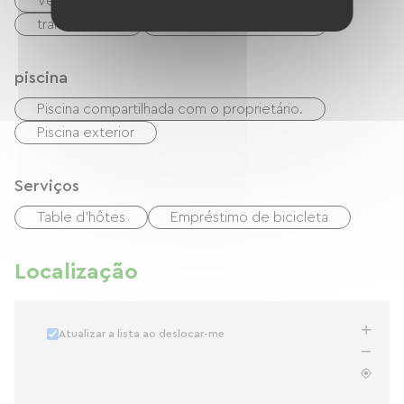
Verificações
dinheiro
Paypal
transferência
Mandato internacional
piscina
Piscina compartilhada com o proprietário.
Piscina exterior
Serviços
Table d'hôtes
Empréstimo de bicicleta
Localização
Atualizar a lista ao deslocar-me