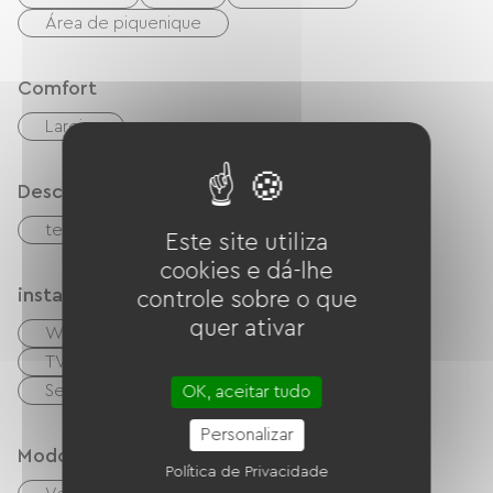
Área de piquenique
Comfort
Lareira
Descrição
terraço
terreno privado fechado
Este site utiliza
cookies e dá-lhe
instalações
controle sobre o que
quer ativar
Wi-Fi grátis
Computador disponível
TV
TNT
Garden Lounge
Secador de cabelo
OK, aceitar tudo
Personalizar
Modos de paiement
Política de Privacidade