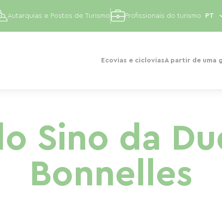
Autarquias e Postos de Turismo
Profissionais do turismo
Ecovias e ciclovias
A partir de uma 
do Sino da Du
Bonnelles