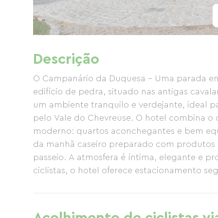
Descrição
O Campanário da Duquesa – Uma parada enc
edifício de pedra, situado nas antigas cava
um ambiente tranquilo e verdejante, ideal p
pelo Vale do Chevreuse. O hotel combina 
moderno: quartos aconchegantes e bem equ
da manhã caseiro preparado com produtos lo
passeio. A atmosfera é íntima, elegante e p
ciclistas, o hotel oferece estacionamento se
personalizados para atender às suas neces
escapada rápida, o Campanário da Duquesa é
para fazer uma parada.