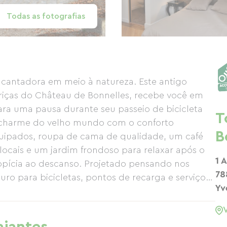
Todas as fotografias
antadora em meio à natureza. Este antigo
lariças do Château de Bonnelles, recebe você em
ara uma pausa durante seu passeio de bicicleta
T
o charme do velho mundo com o conforto
B
ipados, roupa de cama de qualidade, um café
cais e um jardim frondoso para relaxar após o
1 
ropícia ao descanso. Projetado pensando nos
78
guro para bicicletas, pontos de recarga e serviços
Yv
sidades. Seja em uma longa viagem ou em uma
 um lugar autêntico, confortável e acolhedor