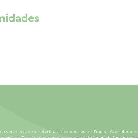
imidades
ie verte, o site de referência das ecovias em França. Consulte o 
covias de França, bem como todos os profissionais do turismo e as