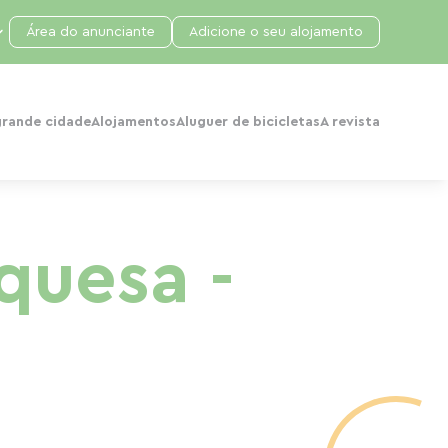
Área do anunciante
Adicione o seu alojamento
grande cidade
Alojamentos
Aluguer de bicicletas
A revista
quesa -