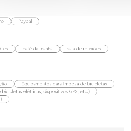
ro
Paypal
ôtes
café da manhã
sala de reuniões
ação
Equipamentos para limpeza de bicicletas
icicletas elétricas, dispositivos GPS, etc.)
)