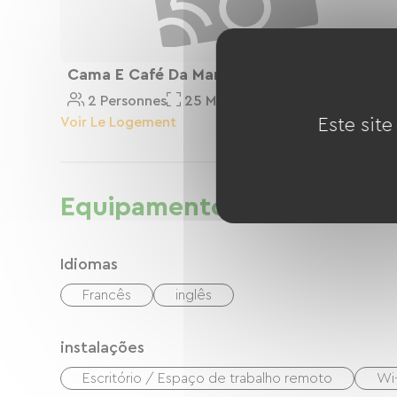
Cama E Café Da Manhã
2 Personnes
25 M²
Voir Le Logement
Este site
Equipamentos
Idiomas
Francês
inglês
instalações
Escritório / Espaço de trabalho remoto
Wi-