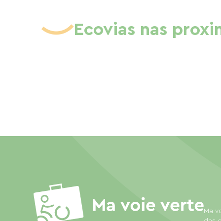
Ecovias nas prox
Ma vo
das e