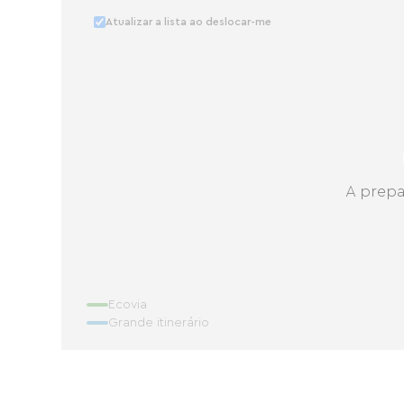
Atualizar a lista ao deslocar-me
A prepa
Ecovia
Grande itinerário