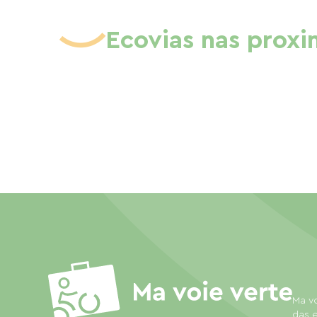
Ecovias nas prox
Ma vo
das e