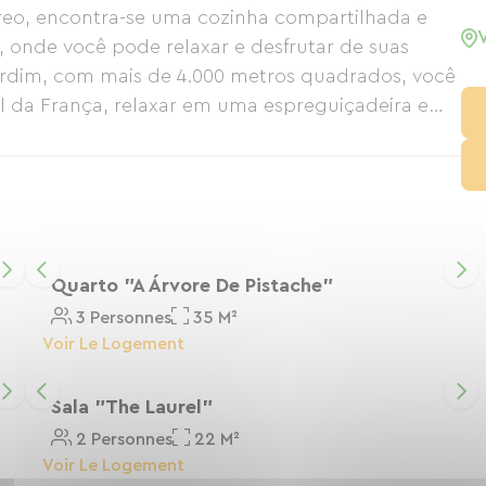
rreo, encontra-se uma cozinha compartilhada e
 onde você pode relaxar e desfrutar de suas
ardim, com mais de 4.000 metros quadrados, você
ul da França, relaxar em uma espreguiçadeira e
 maio a setembro).
Quarto "A Árvore De Pistache"
3 Personnes
35 M²
Voir Le Logement
Sala "The Laurel"
2 Personnes
22 M²
Voir Le Logement