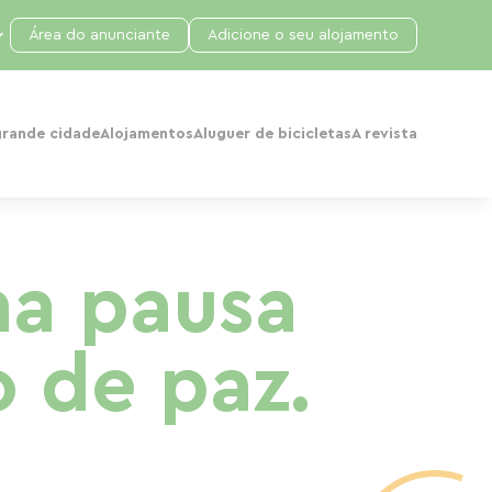
Área do anunciante
Adicione o seu alojamento
grande cidade
Alojamentos
Aluguer de bicicletas
A revista
ma pausa
o de paz.