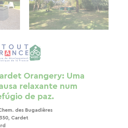
ardet Orangery: Uma
ausa relaxante num
efúgio de paz.
Chem. des Bugadières
350, Cardet
rd