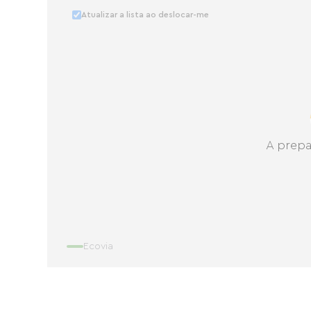
Atualizar a lista ao deslocar-me
A prepa
Ecovia