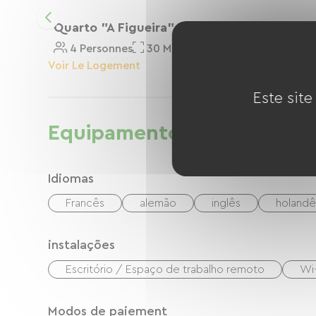
Quarto "A Figueira"
4 Personnes
30 M²
Voir Le Logement
Este site
Equipamentos
Idiomas
Francês
alemão
inglês
holandê
instalações
Escritório / Espaço de trabalho remoto
Wi-
Modos de paiement