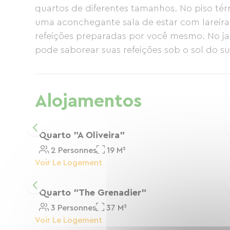
quartos de diferentes tamanhos. No piso té
uma aconchegante sala de estar com lareira,
refeições preparadas por você mesmo. No j
pode saborear suas refeições sob o sol do s
dar um mergulho refrescante na piscina (de
Alojamentos
Quarto "A Oliveira"
2 Personnes
19 M²
Voir Le Logement
Quarto "The Grenadier"
3 Personnes
37 M²
Voir Le Logement