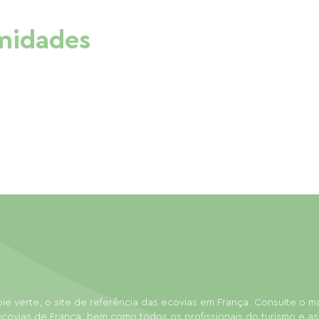
imidades
ie verte, o site de referência das ecovias em França. Consulte o 
covias de França, bem como todos os profissionais do turismo e as