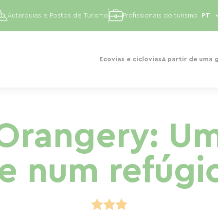
Autarquias e Postos de Turismo
Profissionais do turismo
Ecovias e ciclovias
A partir de uma 
Orangery: U
e num refúgi