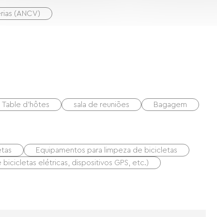
érias (ANCV)
Table d'hôtes
sala de reuniões
Bagagem
etas
Equipamentos para limpeza de bicicletas
icicletas elétricas, dispositivos GPS, etc.)