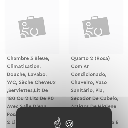
Chambre 3 Bleue,
Quarto 2 (rosa)
Climatisation,
Com Ar
Douche, Lavabo,
Condicionado,
WC, Sèche Cheveux
Chuveiro, Vaso
,serviettes,lit De
Sanitário, Pia,
180 Ou 2 Lits De 90
Secador De Cabelo,
Avec Salle D'eau
Artigos De Higiene
Possibilité D'ajouter
Pessoal, Toalhas,
2 Lits Enfants Avec
Vista Para A Praça E