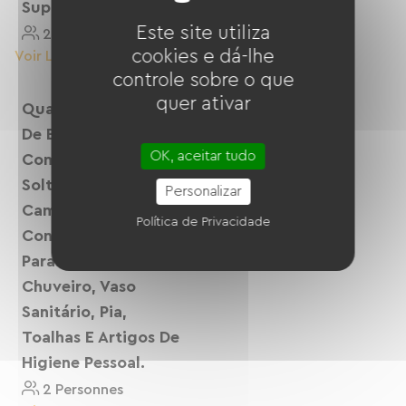
Supplément Sa
Wi-Fi.
Este site utiliza
2 Personnes
2 Personnes
cookies e dá-lhe
Voir Le Logement
Voir Le Logement
controle sobre o que
quer ativar
Quarto 4, Em Tons
De Bege E Turquesa,
OK, aceitar tudo
Com 2 Camas De
Solteiro Ou Uma
Personalizar
Cama De Casal, Ar
Política de Privacidade
Condicionado, Vista
Para O Jardim,
Chuveiro, Vaso
Sanitário, Pia,
Toalhas E Artigos De
Higiene Pessoal.
2 Personnes