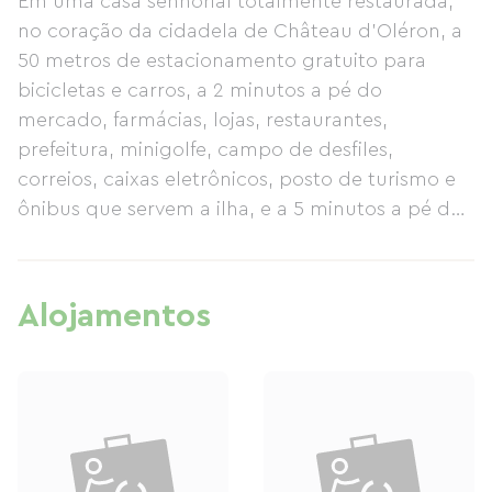
Em uma casa senhorial totalmente restaurada,
no coração da cidadela de Château d'Oléron, a
50 metros de estacionamento gratuito para
bicicletas e carros, a 2 minutos a pé do
mercado, farmácias, lojas, restaurantes,
prefeitura, minigolfe, campo de desfiles,
correios, caixas eletrônicos, posto de turismo e
ônibus que servem a ilha, e a 5 minutos a pé da
praia, porto e centro médico, 5 quartos com
banheiro privativo oferecem café da manhã, sala
de TV com DVD player, sala de estar, sala de
Alojamentos
café da manhã (terraço quando o tempo está
bom) e jardim (área de recreação infantil).
Animais de estimação são bem-vindos, desde
que sejam limpos, não perigosos e silenciosos.
Jantares estão disponíveis mediante reserva e
cestas de piquenique podem ser encomendadas