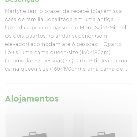
Martyne tem o prazer de recebê-lo(a) em sua
casa de família, localizada em uma antiga
fazenda a poucos passos do Mont Saint-Michel.
Os dois quartos no andar superior (sem
elevador) acomodam até 6 pessoas: - Quarto
Louis: uma cama queen-size (160x190cm)
(acomoda 1-2 pessoas) - Quarto P'tit Jean: uma
cama queen-size (160x190cm) e uma cama de
casal (140x190cm) (acomoda 1-4 pessoas)
Localizados sob o telhado com claraboias, esses
quartos de tamanho modesto possuem
Alojamentos
banheiro privativo (chuveiro, vaso sanitário, pia)
com toalhas, roupa de cama e produtos de
higiene pessoal. (Além de muitos outros
detalhes atenciosos!) + TV. Um farto café da
manhã está incluído na diária. Há um bicicletário