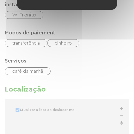
instalações
Wi-Fi grátis
Modos de paiement
transferência
dinheiro
Serviços
café da manhã
Localização
Atualizar a lista ao deslocar-me