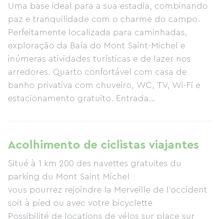
Uma base ideal para a sua estadia, combinando
paz e tranquilidade com o charme do campo.
Perfeitamente localizada para caminhadas,
exploração da Baía do Mont Saint-Michel e
inúmeras atividades turísticas e de lazer nos
arredores. Quarto confortável com casa de
banho privativa com chuveiro, WC, TV, Wi-Fi e
estacionamento gratuito. Entrada
independente. Cozinha disponível, espaço verde
exterior, área de relaxamento e mobiliário de
jardim. Quarto no rés-do-chão com terraço ou
Acolhimento de ciclistas viajantes
quartos no piso superior. Pequeno-almoço
Situé à 1 km 200 des navettes gratuites du
incluído. Oferta de boas-vindas: café e chá
parking du Mont Saint Michel
disponíveis durante o dia. Trilha GR 233 a 500
vous pourrez rejoindre la Merveille de l'occident
metros da casa. À noite, poderá assistir à
soit à pied ou avec votre bicyclette
transumância das ovelhas e visitar a Maravilha
Possibilité de locations de vélos sur place sur
do Oeste. Faça uma travessia guiada da baía ou