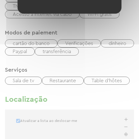
TNT
TV
Computador disponível
Acesso à internet via cabo
Wi-Fi grátis
Modos de paiement
cartão do banco
Verificações
dinheiro
Paypal
transferência
Serviços
Sala de tv
Restaurante
Table d'hôtes
Localização
Atualizar a lista ao deslocar-me