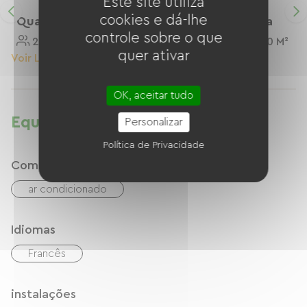
Este site utiliza
cookies e dá-lhe
Quarto Da Cegonha
Câmara Alsaciana
controle sobre o que
2 Personnes
35 M²
4 Personnes
70 M²
quer ativar
Voir Le Logement
Voir Le Logement
OK, aceitar tudo
Equipamentos
Personalizar
Política de Privacidade
Comfort
ar condicionado
Idiomas
Francês
instalações