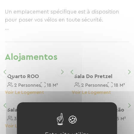
Un emplacement spécifique est à disposition
pour poser vos vélos en toute sécurité.
Autre avantage, après une journée de balade,
vous pourrez dîner sur place de bonnes tartes
flambées traditionnelles cuite au feu de bois,
Alojamentos
Thomas aura le plaisir de vous faire découvrir de
bons vins, bières…
Quarto ROO
Sala Do Pretzel
2 Personnes
18 M²
2 Personnes
18 M²
Voir Le Logement
Voir Le Logement
Sala Das Uvas
Quarto Do Coração
3 Personnes
35 M²
2 Personnes
35 M²
Voir Le Logement
Voir Le Logement