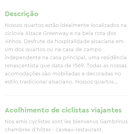
Descrição
Nossos quartos estão idealmente localizados na
ciclovia Alsace Greenway e na bela rota dos
vinhos. Desfrute da hospitalidade alsaciana em
um dos quartos ou na casa de campo
independente na casa principal, uma residência
renascentista que data de 1569. Todas as nossas
acomodações são mobiliadas e decoradas no
estilo tradicional alsaciano. Nossos quartos
variam de 18 a 45 m², e a casa de campo
independente tem 75 m². Todos os quartos
estão equipados com banheiro, todas as
Acolhimento de ciclistas viajantes
comodidades e TV de tela plana. Roupa de
Nos amis cyclistes sont les bienvenus Gambrinus
cama e toalhas são fornecidas.
chambres d’hôtes - caveau-restaurant.