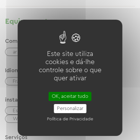
la gare sncf. Location de vélos au centre-ville.
Equipamentos
Comfort
ar condicionado
Este site utiliza
cookies e dá-lhe
controle sobre o que
Idiomas
quer ativar
Francês
inglês
OK, aceitar tudo
instalações
Personalizar
Escritório / Espaço de trabalho remoto
Wi-Fi grátis
Política de Privacidade
Serviços