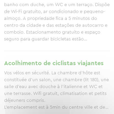
banho com duche, um WC e um terraço. Dispõe
de Wi-Fi gratuito, ar condicionado e pequeno-
almoço. A propriedade fica a 5 minutos do
centro da cidade e das estações de autocarro e
comboio. Estacionamento gratuito e espaço
seguro para guardar bicicletas estão
disponíveis. Existem ciclovias na cidade e acesso
a rotas turísticas para ciclistas. Orange é um
importante centro turístico, mundialmente
Acolhimento de ciclistas viajantes
conhecido pelo seu Teatro Romano e Arco do
Vos vélos en sécurité. La chambre d’hôte est
Triunfo. No verão, são apresentados inúmeros
constituée d’un salon, une chambre (lit 180), une
espetáculos no Teatro Romano, e também
salle d’eau avec douche à l’italienne et WC et
existem vários eventos por toda a cidade.
une terrasse. Wifi gratuit, climatisation et petits
déjeuners compris.
L’emplacement est à 5min du centre ville et de