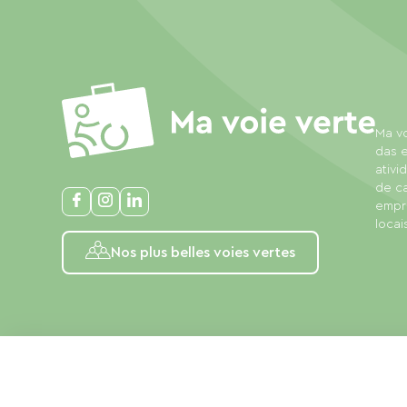
Ma vo
das e
ativi
de c
empre
locais
Nos plus belles voies vertes
Avisos legais
Política de privacidade
Condições gerais 