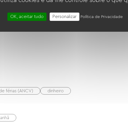
 utiliza cookies e dá-lhe controle sobre o que q
Voir Le Logement
OK, aceitar tudo
Personalizar
Política de Privacidade
de férias (ANCV)
dinheiro
manhã