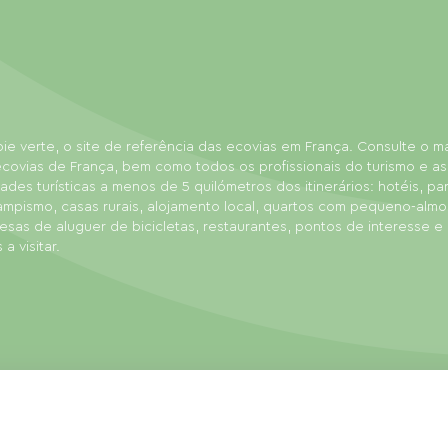
ie verte, o site de referência das ecovias em França. Consulte o 
covias de França, bem como todos os profissionais do turismo e as
dades turísticas a menos de 5 quilómetros dos itinerários: hotéis, p
ampismo, casas rurais, alojamento local, quartos com pequeno-almo
sas de aluguer de bicicletas, restaurantes, pontos de interesse e
 a visitar.
de venda
Mapa do site
Gestão de cookies
Realização: Mill, Privas