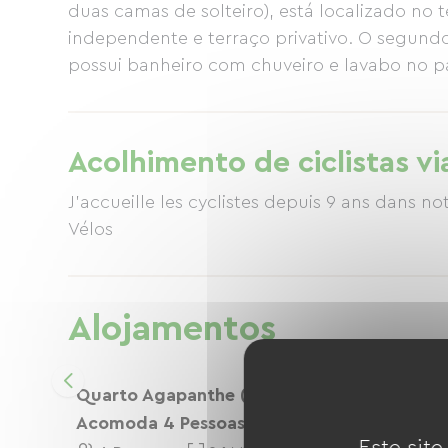
duas camas de solteiro), está localizado no 
independente e terraço privativo. O segundo
possui banheiro com chuveiro e lavabo no pat
podemos guardar suas bicicletas em um qu
composto por pães da nossa padaria, bebida
Dammann Frères), suco de frutas, iogurtes na
Acolhimento de ciclistas vi
frescas da estação, geleias artesanais e outro
laticínios, etc.).
J'accueille les cyclistes depuis 9 ans dans not
Vélos
Alojamentos
Quarto Agapanthe (quarto Familiar,
Acomoda 4 Pessoas)