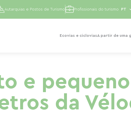
Autarquias e Postos de Turismo
Profissionais do turismo
Ecovias e ciclovias
A partir de uma 
to e pequeno
tros da Vél