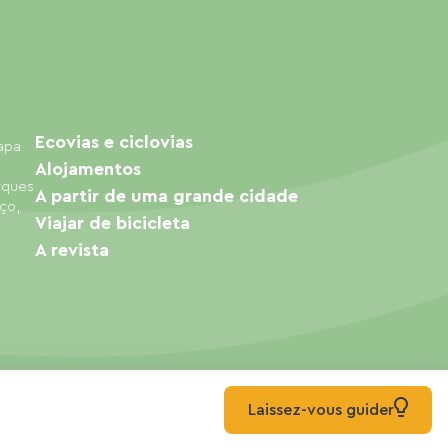
Ecovias e ciclovias
mapa
Alojamentos
arques
A partir de uma grande cidade
ço,
Viajar de bicicleta
A revista
Laissez-vous guider
© 2026 Ma Voie Verte Todos os direitos reservados