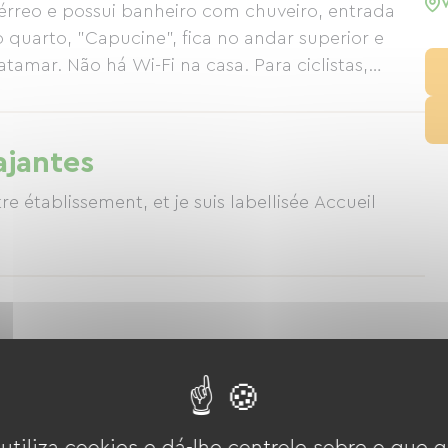
térreo e possui banheiro com chuveiro, entrada
 quarto, "Capucine", fica no andar superior e
amar. Não há Wi-Fi na casa. Para ciclistas,
arto trancado. O café da manhã gourmet é
s quentes (café, chocolate quente ou chá
turais caseiros, pão, manteiga, salada de frutas
ajantes
s produtos caseiros (bolos, waffles, crepes,
re établissement, et je suis labellisée Accueil
Quarto Capucine (no Andar De Cima)
2 Personnes
18 M²