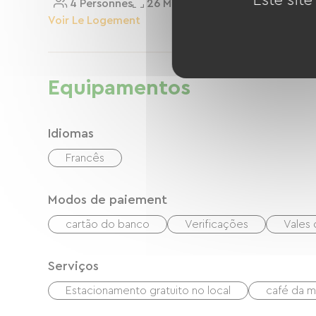
Este site
4 Personnes
26 M²
Voir Le Logement
Equipamentos
Idiomas
Francês
Modos de paiement
cartão do banco
Verificações
Vales 
Serviços
Estacionamento gratuito no local
café da 