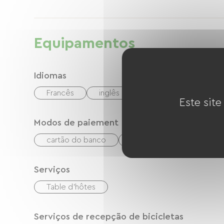
Equipamentos
Idiomas
Francês
inglês
espanhol
Este site
Modos de paiement
cartão do banco
dinheiro
Serviços
Table d'hôtes
Serviços de recepção de bicicletas