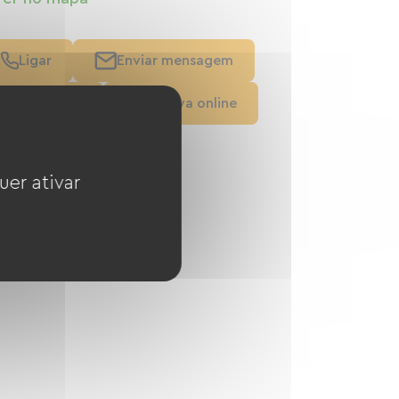
Ligar
Enviar mensagem
Ver o site
Reserva online
uer ativar