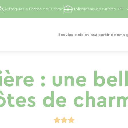
Autarquias e Postos de Turismo
Profissionais do turismo
Ecovias e ciclovias
A partir de uma 
ère : une bel
ôtes de char