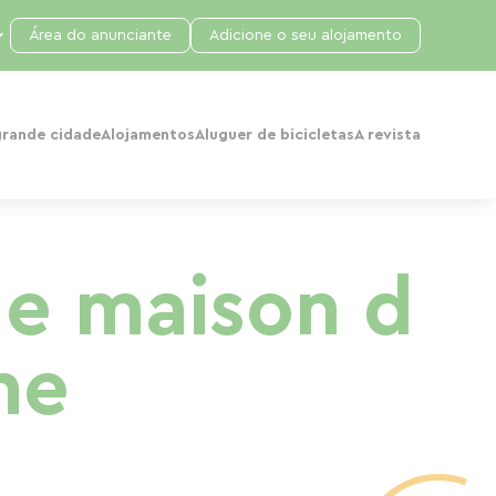
Área do anunciante
Adicione o seu alojamento
grande cidade
Alojamentos
Aluguer de bicicletas
A revista
le maison d
me