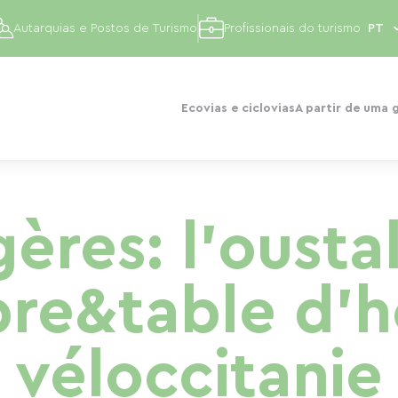
Autarquias e Postos de Turismo
Profissionais do turismo
Ecovias e ciclovias
A partir de uma 
ères: l'ousta
e&table d'h
véloccitanie