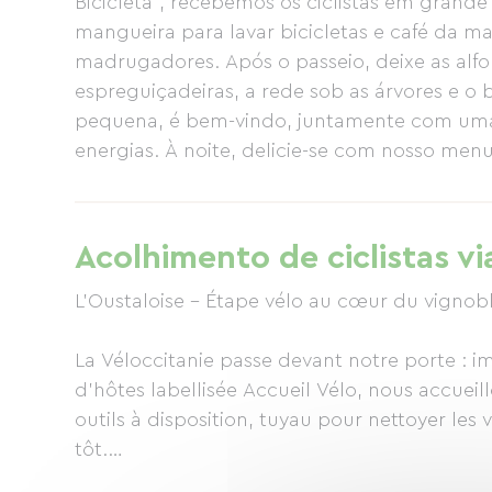
Bicicleta", recebemos os ciclistas em grande 
mangueira para lavar bicicletas e café da 
madrugadores. Após o passeio, deixe as alforj
espreguiçadeiras, a rede sob as árvores e o b
pequena, é bem-vindo, juntamente com uma 
energias. À noite, delicie-se com nosso menu 
horta e vinhos da AOC Faugères. Françoise
temáticos da casa, cada um homenageando
lugar onde você chega para uma noite e fica 
Acolhimento de ciclistas vi
L’Oustaloise – Étape vélo au cœur du vignob
La Véloccitanie passe devant notre porte : 
d’hôtes labellisée Accueil Vélo, nous accueill
outils à disposition, tuyau pour nettoyer les 
tôt.