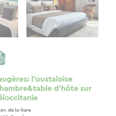
augères: l'oustaloise
hambre&table d'hôte sur
éloccitanie
 Av. de la Gare