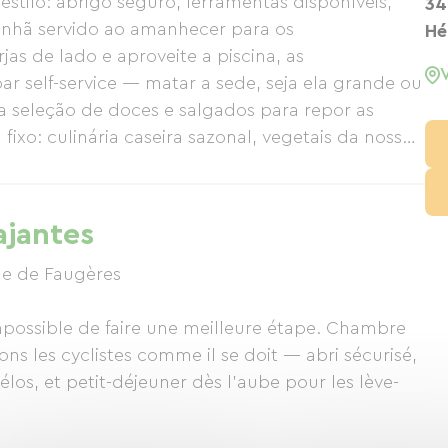
estilo: abrigo seguro, ferramentas disponíveis,
34
manhã servido ao amanhecer para os
Hé
as de lado e aproveite a piscina, as
ar self-service — matar a sede, seja ela grande ou
seleção de doces e salgados para repor as
fixo: culinária caseira sazonal, vegetais da nossa
 e Alex recebem você em um dos quatro quartos
 um grande nome do patrimônio francês. Um
feliz por duas.
ajantes
le de Faugères
impossible de faire une meilleure étape. Chambre
ons les cyclistes comme il se doit — abri sécurisé,
vélos, et petit-déjeuner dès l’aube pour les lève-