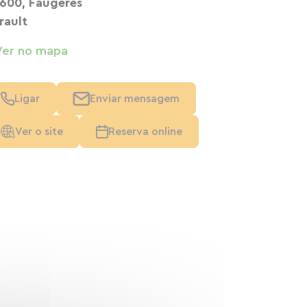
600, Faugères
rault
Ver no mapa
Ligar
Enviar mensagem
Ver o site
Reserva online