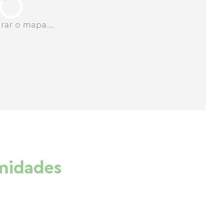
rar o mapa...
imidades