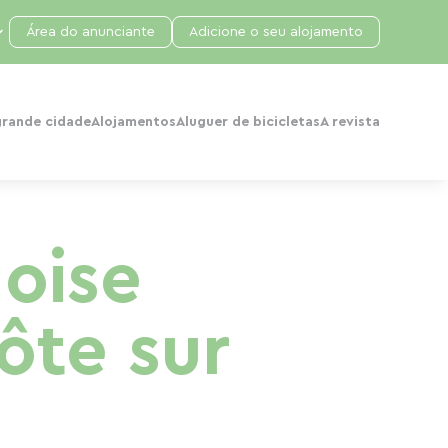
Área do anunciante
Adicione o seu alojamento
grande cidade
Alojamentos
Aluguer de bicicletas
A revista
loise
ôte sur