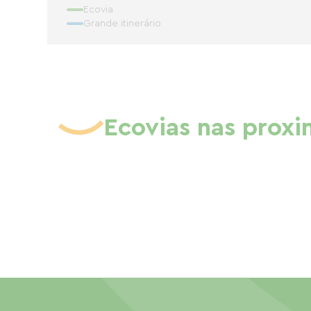
Ecovia
Grande itinerário
Ecovias nas prox