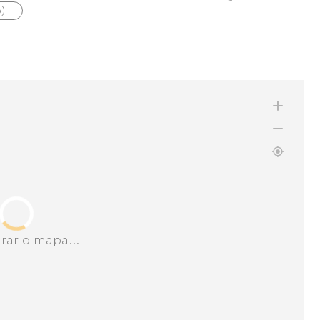
)
rar o mapa...