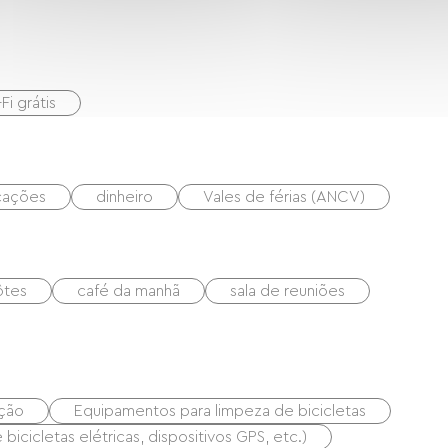
Fi grátis
icações
dinheiro
Vales de férias (ANCV)
ôtes
café da manhã
sala de reuniões
ação
Equipamentos para limpeza de bicicletas
icicletas elétricas, dispositivos GPS, etc.)