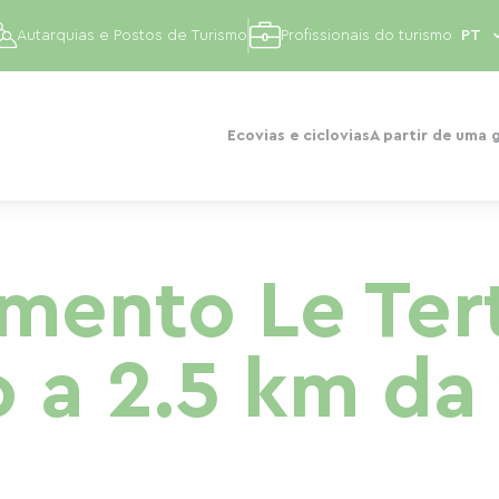
Autarquias e Postos de Turismo
Profissionais do turismo
Ecovias e ciclovias
A partir de uma 
mento Le Ter
o a 2.5 km da 