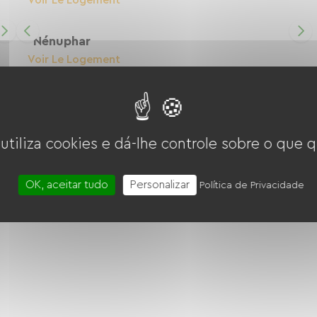
Voir Le Logement
Nénuphar
Voir Le Logement
 utiliza cookies e dá-lhe controle sobre o que q
OK, aceitar tudo
Personalizar
Política de Privacidade