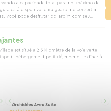
evando a capacidade total para um máximo de
ura está disponível para guardar e consertar
-las. Você pode desfrutar do jardim com seu
 relaxar, tomar um drinque, jantar ou tomar o café
seio ao redor do lago é altamente recomendável.
irou, do século XII, a Abadia de Lessay e a
ajantes
illage est situé à 2.5 kilomètre de la voie verte
Orchidées Avec Suite