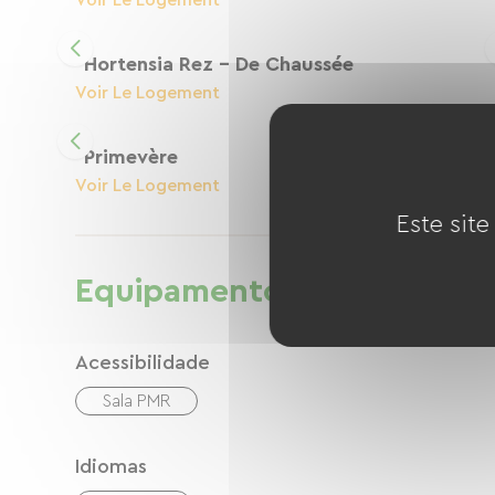
Voir Le Logement
Hortensia Rez - De Chaussée
Voir Le Logement
Primevère
Voir Le Logement
Este site
Equipamentos
Acessibilidade
Sala PMR
Idiomas