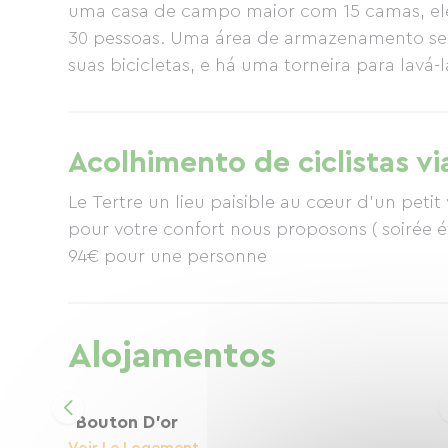
uma casa de campo maior com 15 camas, el
30 pessoas. Uma área de armazenamento seg
suas bicicletas, e há uma torneira para lavá
terraço e mobiliário de jardim, perfeito para
da manhã. No coração da vila, um breve pas
As atrações próximas incluem o Château de P
Acolhimento de ciclistas vi
Catedral e Jardins de Coutances.
Le Tertre un lieu paisible au cœur d'un petit v
pour votre confort nous proposons ( soirée étape ) l'hébergement petit déjeuner et le dîner à
94€ pour une personne
Alojamentos
Bouton D'or