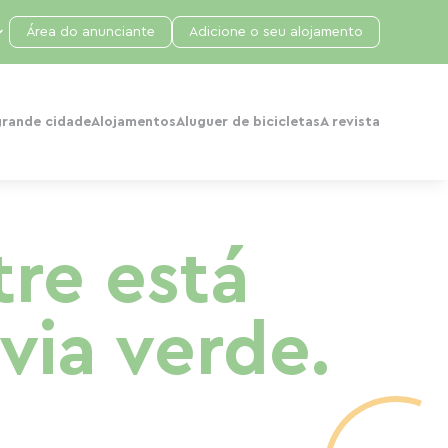
Área do anunciante
Adicione o seu alojamento
grande cidade
Alojamentos
Aluguer de bicicletas
A revista
tre está
via verde.