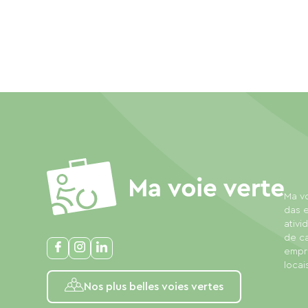
Ma vo
das e
ativi
de c
empre
locais
Nos plus belles voies vertes