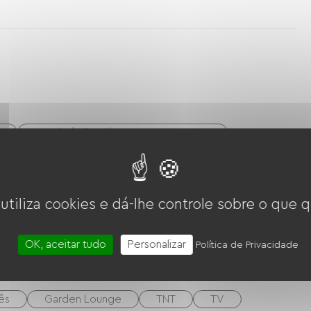
Esqui nórdico / esqui cross-country
e
Quadra de boliche/pétanque
Bicicleta
 utiliza cookies e dá-lhe controle sobre o que q
OK, aceitar tudo
Personalizar
Política de Privacidade
ês
Garden Lounge
TNT
TV