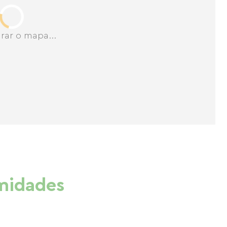
rar o mapa...
imidades