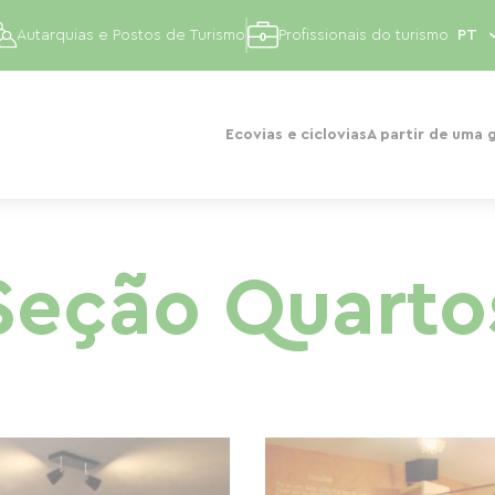
Autarquias e Postos de Turismo
Profissionais do turismo
Ecovias e ciclovias
A partir de uma 
Seção Quarto