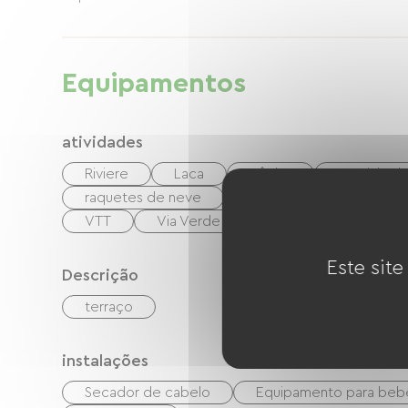
Equipamentos
atividades
Riviere
Laca
Pêche
Caminhada
raquetes de neve
Pista de gelo
Golf
VTT
Via Verde
Bilhar
boate
Este site
Descrição
terraço
instalações
Secador de cabelo
Equipamento para beb