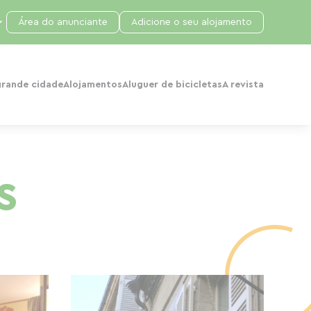
Área do anunciante
Adicione o seu alojamento
grande cidade
Alojamentos
Aluguer de bicicletas
A revista
s