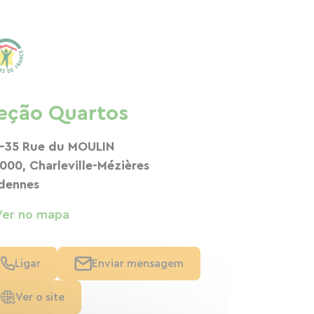
eção Quartos
-35 Rue du MOULIN
000, Charleville-Mézières
dennes
Ver no mapa
Ligar
Enviar mensagem
Ver o site