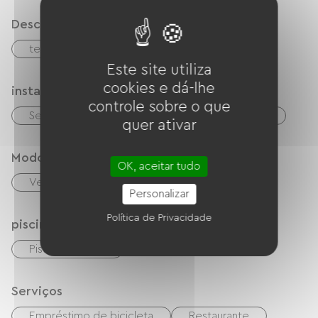
Descrição
terraço
Este site utiliza
cookies e dá-lhe
instalações
controle sobre o que
Secador de cabelo
TV
Wi-Fi grátis
quer ativar
Modos de paiement
OK, aceitar tudo
Verificações
dinheiro
Personalizar
Política de Privacidade
piscina
Piscina exterior
Serviços
Empréstimo de bicicleta
Restaurante