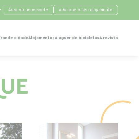
Área do anunciante
Adicione o seu alojamento
grande cidade
Alojamentos
Aluguer de bicicletas
A revista
QUE