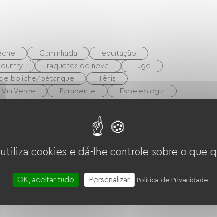
êche
Caminhada
equitação
country
raquetes de neve
Luge
de boliche/pétanque
Tênis
Via Verde
Parapente
Espeleologia
 utiliza cookies e dá-lhe controle sobre o que q
OK, aceitar tudo
Personalizar
Política de Privacidade