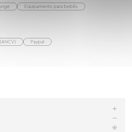
unge
Equipamento para bebês
s (ANCV)
Paypal