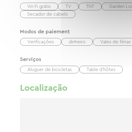
Wi-Fi grátis
TV
TNT
Garden Lo
Secador de cabelo
Modos de paiement
Verificações
dinheiro
Vales de féria
Serviços
Aluguer de bicicletas
Table d'hôtes
Localização