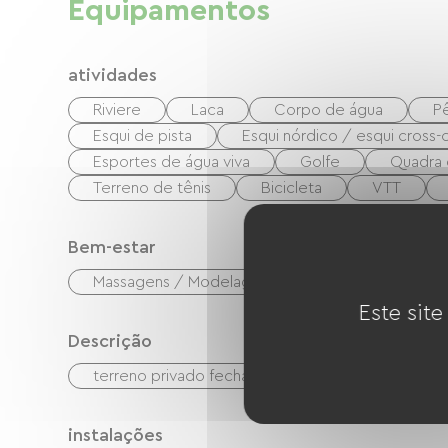
Equipamentos
atividades
Riviere
Laca
Corpo de água
P
Esqui de pista
Esqui nórdico / esqui cross-
Esportes de água viva
Golfe
Quadra 
Terreno de tênis
Bicicleta
VTT
Bem-estar
Massagens / Modelagens
Este site
Descrição
terreno privado fechado
instalações