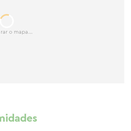
rar o mapa...
imidades