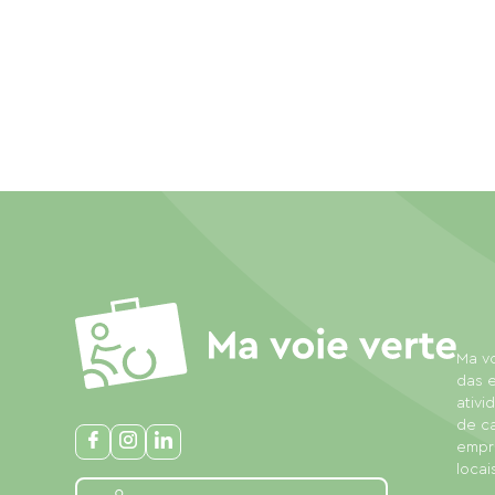
Ma vo
das e
ativi
de c
empre
locais