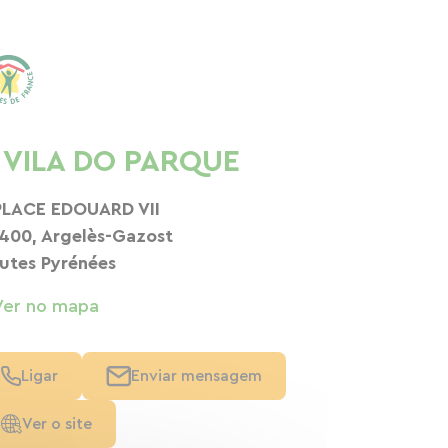
 VILA DO PARQUE
PLACE EDOUARD VII
400, Argelès-Gazost
utes Pyrénées
Ver no mapa
Ligar
Enviar mensagem
Ver o site