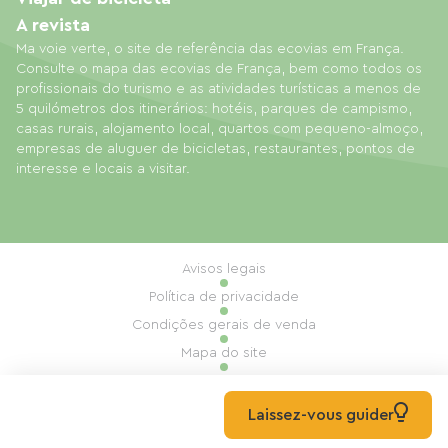
A revista
Ma voie verte, o site de referência das ecovias em França.
Consulte o mapa das ecovias de França, bem como todos os
profissionais do turismo e as atividades turísticas a menos de
5 quilómetros dos itinerários: hotéis, parques de campismo,
casas rurais, alojamento local, quartos com pequeno-almoço,
empresas de aluguer de bicicletas, restaurantes, pontos de
interesse e locais a visitar.
Avisos legais
Política de privacidade
Condições gerais de venda
Mapa do site
Gestão de cookies
Realização: Mill, Privas
Laissez-vous guider
© 2026 Ma Voie Verte Todos os direitos reservados