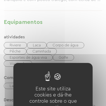
a 3 km. Também temos à sua disposição vários
percursos de ciclismo na nossa região.
Equipamentos
atividades
Riviere
Laca
Corpo de água
Pêche
Caminhada
Esportes de água viva
Golfe
Via Verde
Comfort
Lareira
Este site utiliza
cookies e dá-lhe
Descrição
controle sobre o que