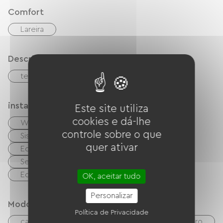
oportunidade de recarregar as energias em um
Comfort
ambiente natural variado e acolhedor.
Lareira
Descrição
terraço
instalações
Este site utiliza
cookies e dá-lhe
Wi-Fi grátis
TV
Leitor de DVD
controle sobre o que
Sistema de som Hi-Fi
Garden Lounge
quer ativar
Equipamento para bebês
Secador de cabelo
Equipamento de engomar
OK, aceitar tudo
Personalizar
Modos de paiement
Política de Privacidade
cartão do banco
Verificações
dinheiro