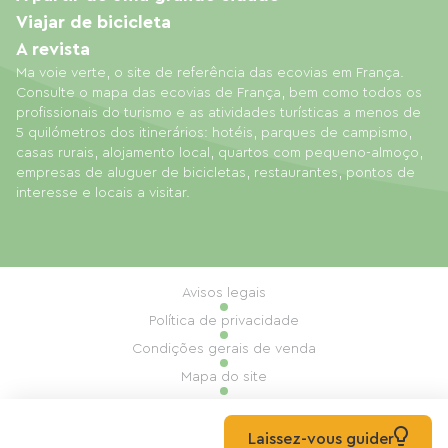
Viajar de bicicleta
A revista
Ma voie verte, o site de referência das ecovias em França.
Consulte o mapa das ecovias de França, bem como todos os
profissionais do turismo e as atividades turísticas a menos de
5 quilómetros dos itinerários: hotéis, parques de campismo,
casas rurais, alojamento local, quartos com pequeno-almoço,
empresas de aluguer de bicicletas, restaurantes, pontos de
interesse e locais a visitar.
Avisos legais
Política de privacidade
Condições gerais de venda
Mapa do site
Gestão de cookies
Realização: Mill, Privas
Laissez-vous guider