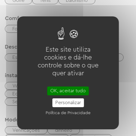
Golfe
Tênis
balonismo
Comfort
Fogão a lenha
Descrição
Este site utiliza
cookies e dá-lhe
Estacionamento
terreno privado fechado
controle sobre o que
quer ativar
instalações
Wi-Fi grátis
Garden Lounge
OK, aceitar tudo
Equipamento para bebês
Secador de cabelo
Personalizar
Política de Privacidade
Modos de paiement
Verificações
dinheiro