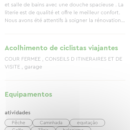
et salle de bains avec une douche spacieuse . La
literie est de qualité et offre le meilleur confort.
Nous avons été attentifs à soigner la rénovation
et la décoration afin de conserver le caractère
originel du bâtiment, de mettre en valeur pierres
et poutres et de vous offrir un cadre agréable et
Acolhimento de ciclistas viajantes
chaleureux.
COUR FERMEE , CONSEILS D ITINERAIRES ET DE
Cléry Saint André, notre village, bénéficie dans
VISITE , garage
le département du Loiret, d'une situation
géographique privilégiée entre Loire et Sologne
et sur la route des châteaux, Chambord par
exemple n'est qu'à vingt minutes.
Equipamentos
Dans le village une superbe basilique du 15 e ou
repose LOuis XI
atividades
La Sologne et la Loire offrent la possibilité de
nombreuses randonnées
Pêche
Caminhada
equitação