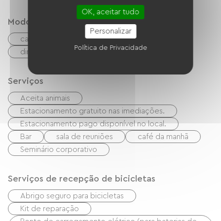
OK, aceitar tudo
Modos de paiement
Personalizar
cartão do banco
transferência
Política de Privacidade
dinheiro
Vales de férias (ANCV)
Serviços
Aceita animais
Estacionamento gratuito nas imediações.
Estacionamento pago disponível no local.
Bar
sala de reuniões
café da manhã
Seminário corporativo
Serviços de recepção de bicicletas
Abrigo seguro para bicicletas
Kit de reparação