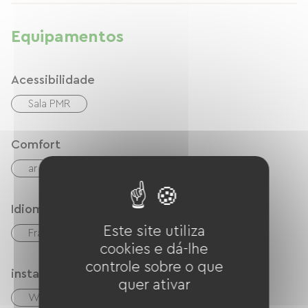
Equipamentos
Acessibilidade
Sala PMR
Comfort
ar condicionado
Idiomas
Este site utiliza
Francês
inglês
cookies e dá-lhe
controle sobre o que
instalações
quer ativar
Wi-Fi grátis