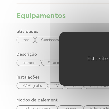
Equipamentos
atividades
mar
Caminhada
Bicicleta
Via V
Descrição
Este site
terraço
Estacionamento
instalações
Wi-Fi grátis
TV
TNT
Equipamen
Modos de paiement
cartão do banco
dinheiro
Vales de f