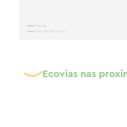
Ecovia
Grande itinerário
Ecovias nas prox