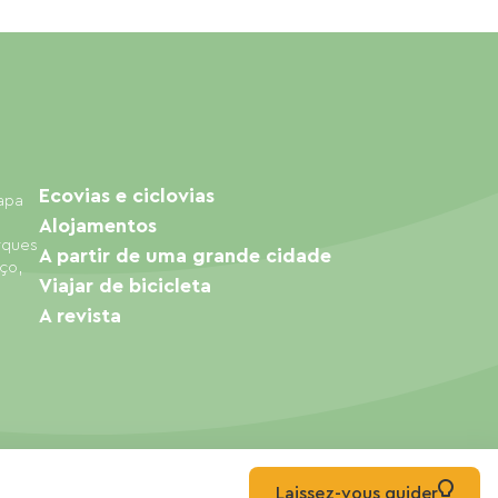
Ecovias e ciclovias
mapa
Alojamentos
arques
A partir de uma grande cidade
ço,
Viajar de bicicleta
A revista
Laissez-vous guider