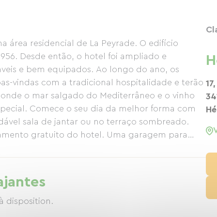
Cl
a área residencial de La Peyrade. O edifício
 1956. Desde então, o hotel foi ampliado e
H
veis ​​e bem equipados. Ao longo do ano, os
as-vindas com a tradicional hospitalidade e terão
17
, onde o mar salgado do Mediterrâneo e o vinho
34
special. Comece o seu dia da melhor forma com
Hé
dável sala de jantar ou no terraço sombreado.
amento gratuito do hotel. Uma garagem para
onível. Desejamos-lhe uma estadia agradável…
ajantes
 disposition.