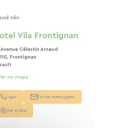
assé não
otel Vila Frontignan
, Avenue Célestin Arnaud
110, Frontignan
rault
Ver no mapa
Ligar
Enviar mensagem
Ver o site