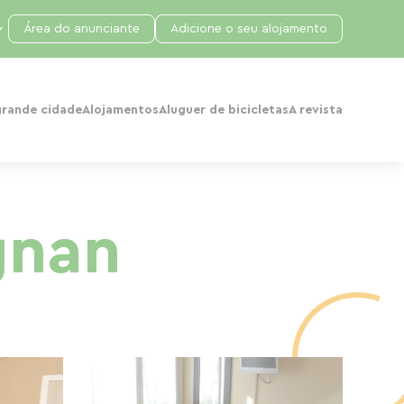
Área do anunciante
Adicione o seu alojamento
grande cidade
Alojamentos
Aluguer de bicicletas
A revista
gnan