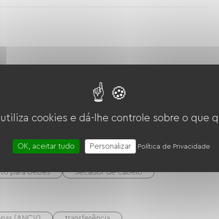
erde
Parque infantil
 utiliza cookies e dá-lhe controle sobre o que q
OK, aceitar tudo
Personalizar
Política de Privacidade
to para bebês
Secador de cabelo
érias (ANCV)
transferência