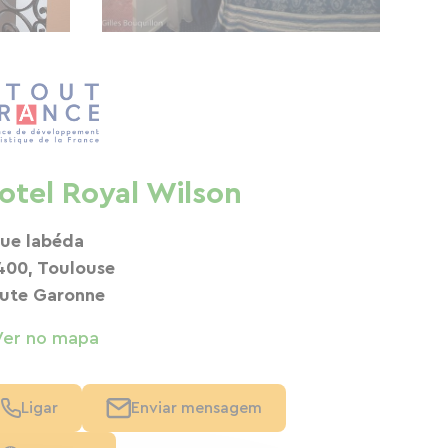
otel Royal Wilson
rue labéda
400, Toulouse
ute Garonne
Ver no mapa
Ligar
Enviar mensagem