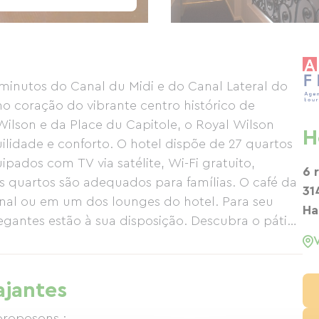
minutos do Canal du Midi e do Canal Lateral do
no coração do vibrante centro histórico de
ilson e da Place du Capitole, o Royal Wilson
H
ilidade e conforto. O hotel dispõe de 27 quartos
pados com TV via satélite, Wi-Fi gratuito,
6 
s quartos são adequados para famílias. O café da
31
nal ou em um dos lounges do hotel. Para seu
Ha
gantes estão à sua disposição. Descubra o pátio,
 hotel central de Toulouse. Uma garagem e um
is. A equipe da recepção pode aconselhá-lo sobre
aurantes, espetáculos, museus, teatros, compras
ajantes
proposons :