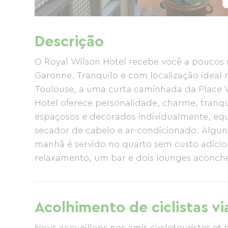
Descrição
O Royal Wilson Hotel recebe você a poucos 
Garonne. Tranquilo e com localização ideal 
Toulouse, a uma curta caminhada da Place W
Hotel oferece personalidade, charme, tranqu
espaçosos e decorados individualmente, equi
secador de cabelo e ar-condicionado. Algun
manhã é servido no quarto sem custo adicio
relaxamento, um bar e dois lounges aconche
um diferencial único e surpreendente deste
bicicletário seguro também estão disponíve
como planejar sua estadia em Toulouse: rest
Acolhimento de ciclistas vi
e muito mais.
Nous accueillons nos amis cyclotouristes et 