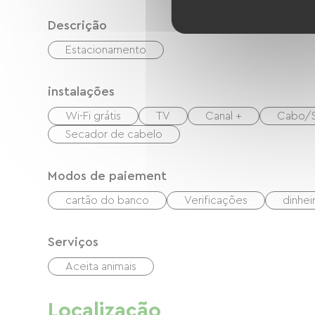
Descrição
Estacionamento
instalações
Wi-Fi grátis
TV
Canal +
Cabo/S
Secador de cabelo
Modos de paiement
cartão do banco
Verificações
dinhei
Serviços
Aceita animais
Localização