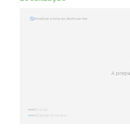
Atualizar a lista ao deslocar-me
A prepa
Ecovia
Grande itinerário