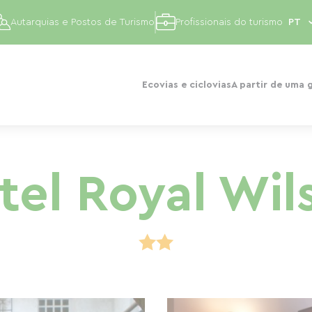
Autarquias e Postos de Turismo
Profissionais do turismo
Ecovias e ciclovias
A partir de uma 
tel Royal Wil