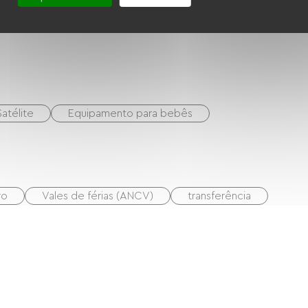
atélite
Equipamento para bebês
ro
Vales de férias (ANCV)
transferência