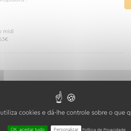
u midi
 63€
 utiliza cookies e dá-lhe controle sobre o que q
che/pétanque
Bicicleta
Via Verde
OK, aceitar tudo
Personalizar
Política de Privacidade