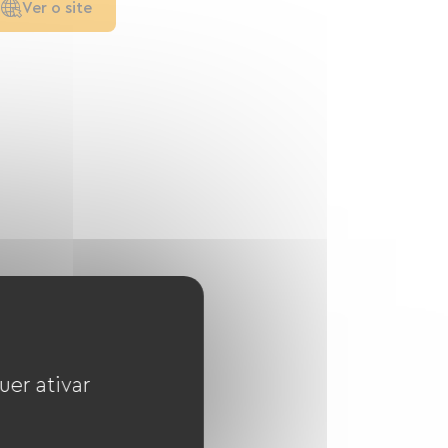
Ver o site
uer ativar