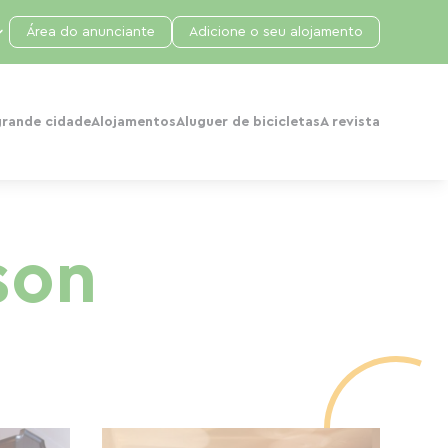
Área do anunciante
Adicione o seu alojamento
grande cidade
Alojamentos
Aluguer de bicicletas
A revista
son