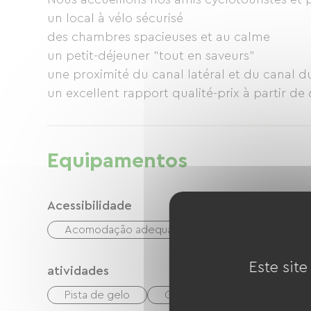
un local à vélo sécurisé
des chambres spacieuses et au calme
un petit-déjeuner "tout en saveurs"
une proximité du canal latéral et du canal d
un excellent rapport qualité-prix à partir de
Equipamentos
Acessibilidade
Acomodação adequada
Este site
atividades
Pista de gelo
Golfe
Quadra de boli