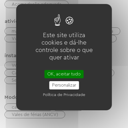
Acomodação adequada
atividades
mar
Caminhada
Golfe
Bicicleta
Este site utiliza
Via Verde
boate
Centro de Fitness
cookies e dá-lhe
controle sobre o que
instalações
quer ativar
Wi-Fi grátis
TV
TNT
Cabo/Satélite
Equipamento para bebês
OK, aceitar tudo
Secador de cabelo
Personalizar
Política de Privacidade
Modos de paiement
cartão do banco
dinheiro
Vales de férias (ANCV)