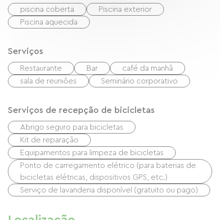
piscina coberta
Piscina exterior
🌲 Une pause nature… et bien plus encore
Piscina aquecida
Que vous soyez en itinérance ou en escapade, le
Serviços
Domaine de Champé est l’étape parfaite pour
recharger vos batteries, profiter du calme et
Restaurante
Bar
café da manhã
savourer l’instant.
sala de reuniões
Seminário corporativo
Prenez le temps. Respirez. Vous êtes arrivés.
Serviços de recepção de bicicletas
Abrigo seguro para bicicletas
Kit de reparação
Equipamentos para limpeza de bicicletas
Ponto de carregamento elétrico (para baterias de
bicicletas elétricas, dispositivos GPS, etc.)
Serviço de lavanderia disponível (gratuito ou pago)