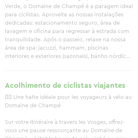
Verde, o Domaine de Champé é a paragem ideal
para ciclistas. Aproveite as nossas instalações
dedicadas: estacionamento seguro, área de
lavagem e oficina para regressar à estrada com
tranquilidade. Após o passeio, relaxe na nossa
área de spa: jacuzzi, hammam, piscinas
interiores e exteriores (sazonais), banho nórdico
e área de relaxamento. Um campo de padel
completa as opções para os mais ativos. Para
uma refeição deliciosa, descubra o La Table de
Acolhimento de ciclistas viajantes
Jean-Mi, um restaurante bistrô inspirado na
🚴‍♂️ Une halte idéale pour les voyageurs à vélo au
horta e estufa, aberto todas as noites, 7 dias por
Domaine de Champé
semana. No verão, desfrute do bar de praia (de
junho a setembro) com hambúrgueres caseiros,
Sur votre itinéraire à travers les Vosges, offrez-
saladas e um ambiente acolhedor ao ar livre.
vous une pause ressourçante au Domaine de
Uma paragem ideal que combina natureza,