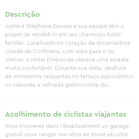
Descrição
Joëlle e Stéphane Devoos e sua equipe têm o
prazer de recebê-lo em seu charmoso hotel
familiar. Localizado no coração da encantadora
cidade de Confolens, com vista para o rio
Vienne, o Hotel Emeraude oferece uma estadia
muito confortável. Durante sua visita, desfrute
de momentos relaxantes no terraço panorâmico
ou saboreie a refinada gastronomia do
restaurante, uma verdadeira homenagem aos
sabores locais. Aqui, hospitalidade e convívio
são as palavras de ordem desta família dedicada
Acolhimento de ciclistas viajantes
a garantir que sua estadia seja um sucesso.
Vous trouverez dans l'établissement un garage
gratuit pour ranger vos vélos en toute sécurité