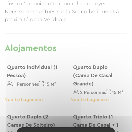
ainsi qu'un point d'eau pour les nettoyer.
Nous sommes situés sur la Scandibérique et à
proximité de la Vélidéale.
Alojamentos
Quarto Individual (1
Quarto Duplo
Pessoa)
(cama De Casal
Grande)
1 Personnes
15 M²
2 Personnes
15 M²
Voir Le Logement
Voir Le Logement
Quarto Duplo (2
Quarto Triplo (1
Camas De Solteiro)
Cama De Casal + 1