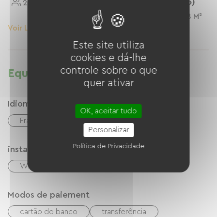
Cama De Solteiro)
2 Personnes
15 M²
3 Personnes
18 M²
Voir Le Logement
Voir Le Logement
Este site utiliza
cookies e dá-lhe
controle sobre o que
Equipamentos
quer ativar
Idiomas
OK, aceitar tudo
Francês
inglês
Personalizar
Política de Privacidade
instalações
Wi-Fi grátis
Modos de paiement
cartão do banco
transferência