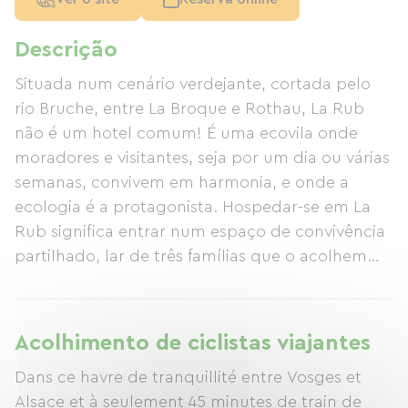
Descrição
Situada num cenário verdejante, cortada pelo
rio Bruche, entre La Broque e Rothau, La Rub
não é um hotel comum! É uma ecovila onde
moradores e visitantes, seja por um dia ou várias
semanas, convivem em harmonia, e onde a
ecologia é a protagonista. Hospedar-se em La
Rub significa entrar num espaço de convivência
partilhado, lar de três famílias que o acolhem
num ambiente que fica entre uma casa de
hóspedes e uma pousada rural, onde se sentirá
completamente à vontade, respeitando a
Acolhimento de ciclistas viajantes
natureza e todos os seres vivos. No nosso
Dans ce havre de tranquillité entre Vosges et
parque arborizado de 1,5 hectares, rico em
Alsace et à seulement 45 minutes de train de
biodiversidade, lhamas, galinhas, pássaros e