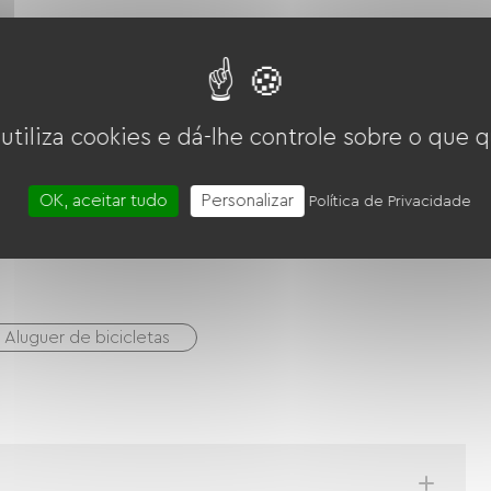
o / acesso à Internet
TV
TNT
Secador de cabelo
 utiliza cookies e dá-lhe controle sobre o que q
OK, aceitar tudo
Personalizar
Política de Privacidade
ro
transferência
Mandato internacional
Aluguer de bicicletas