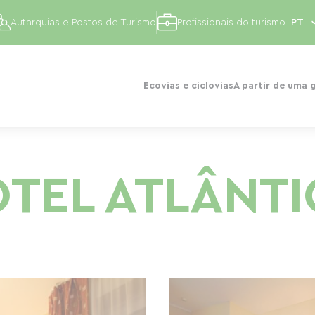
Autarquias e Postos de Turismo
Profissionais do turismo
Ecovias e ciclovias
A partir de uma 
TEL ATLÂNT