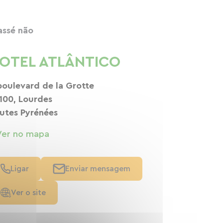
assé não
OTEL ATLÂNTICO
boulevard de la Grotte
100, Lourdes
utes Pyrénées
Ver no mapa
Ligar
Enviar mensagem
Ver o site