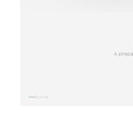
A prepa
Ecovia