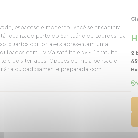
Cl
ovado, espaçoso e moderno. Você se encantará
tá localizado perto do Santuário de Lourdes, da
H
os quartos confortáveis ​​apresentam uma
uipados com TV via satélite e Wi-Fi gratuito.
2 
nte e dois terraços. Opções de meia pensão e
65
linária cuidadosamente preparada com
Ha