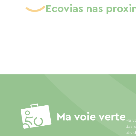
Ecovias nas prox
Ma vo
das e
ativi