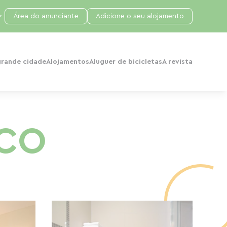
Área do anunciante
Adicione o seu alojamento
grande cidade
Alojamentos
Aluguer de bicicletas
A revista
ICO