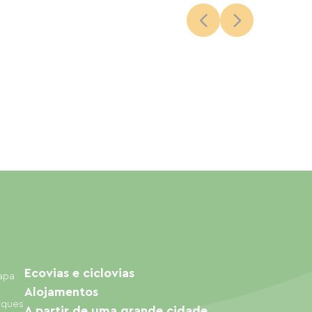
Ecovias e ciclovias
mapa
Alojamentos
arques
A partir de uma grande cidade