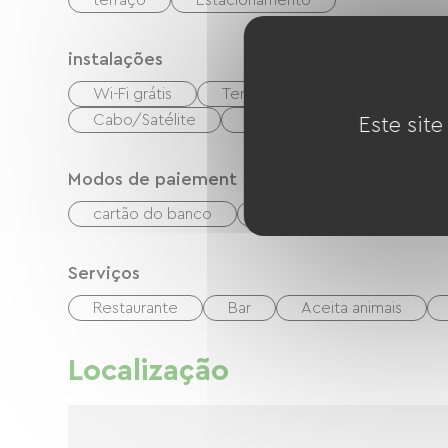
terraço
Estacionamento
instalações
Wi-Fi grátis
Terminais de espaço cibernétic
Cabo/Satélite
Equipamento para bebês
Este site
Modos de paiement
cartão do banco
Verificações
dinhei
Serviços
Restaurante
Bar
Aceita animais
Localização