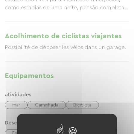
como estadias de uma noite, pensão completa e
meia pensão. Escolher o Alizéa significa escolher
simplicidade, um ambiente acolhedor e preços
acessíveis.
Acolhimento de ciclistas viajantes
Possibilité de déposer les vélos dans un garage.
Equipamentos
atividades
mar
Caminhada
Bicicleta
Descrição
Estacionamento