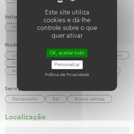
Este site utiliza
instalações
cookies e dá-lhe
controle sobre o que
Wi-Fi grátis
TV
quer ativar
Modos de paiement
OK, aceitar tudo
cartão do banco
Verificações
dinheiro
Vales de férias (ANCV)
Personalizar
Ingressos para restaurantes
transferência
Política de Privacidade
Serviços
Restaurante
Bar
Aceita animais
Localização