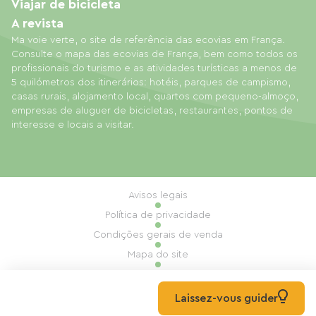
Viajar de bicicleta
A revista
Ma voie verte, o site de referência das ecovias em França.
Consulte o mapa das ecovias de França, bem como todos os
profissionais do turismo e as atividades turísticas a menos de
5 quilómetros dos itinerários: hotéis, parques de campismo,
casas rurais, alojamento local, quartos com pequeno-almoço,
empresas de aluguer de bicicletas, restaurantes, pontos de
interesse e locais a visitar.
Avisos legais
Política de privacidade
Condições gerais de venda
Mapa do site
Gestão de cookies
Realização: Mill, Privas
Laissez-vous guider
© 2026 Ma Voie Verte Todos os direitos reservados