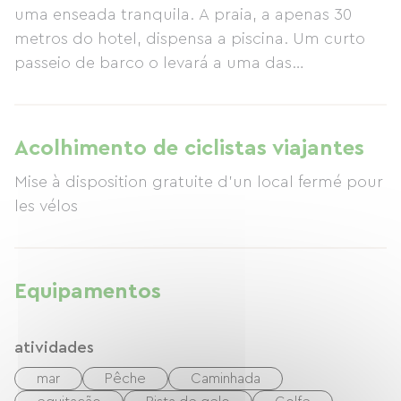
uma enseada tranquila. A praia, a apenas 30
metros do hotel, dispensa a piscina. Um curto
passeio de barco o levará a uma das
esplêndidas Îles d'Or (Porquerolles, Port-Cros, Le
Levant). Os praticantes de windsurf podem
aproveitar o "International Spot" em Almanarre,
Acolhimento de ciclistas viajantes
localizado a 300 metros de distância.
Mise à disposition gratuite d'un local fermé pour
les vélos
Equipamentos
atividades
mar
Pêche
Caminhada