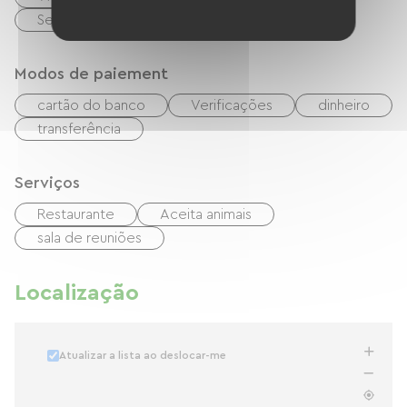
Secador de cabelo
Modos de paiement
cartão do banco
Verificações
dinheiro
transferência
Serviços
Restaurante
Aceita animais
sala de reuniões
Localização
Atualizar a lista ao deslocar-me