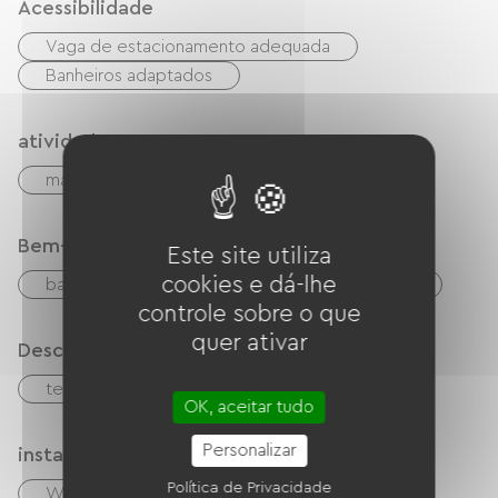
Acessibilidade
Vaga de estacionamento adequada
Banheiros adaptados
atividades
mar
Pêche
Caminhada
Bem-estar
Este site utiliza
cookies e dá-lhe
balneoterapia
Massagens / Modelagens
controle sobre o que
quer ativar
Descrição
terraço
OK, aceitar tudo
Personalizar
instalações
Política de Privacidade
Wi-Fi grátis
TV
TNT