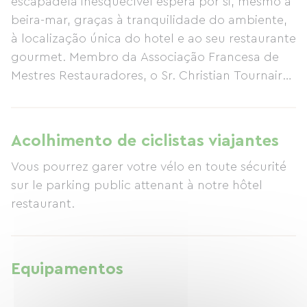
escapadela inesquecível espera por si, mesmo à
beira-mar, graças à tranquilidade do ambiente,
à localização única do hotel e ao seu restaurante
gourmet. Membro da Associação Francesa de
Mestres Restauradores, o Sr. Christian Tournaire
optou por apresentar produtos frescos e peixe
selvagem. As subtis combinações de sabores
marinhos e especiarias aromáticas irão deliciar o
Acolhimento de ciclistas viajantes
seu paladar. Convidamo-lo a experimentar uma
Vous pourrez garer votre vélo en toute sécurité
das nossas especialidades: lagosta azul inteira
sur le parking public attenant à notre hôtel
gratinada com estragão. Nos dias de sol, poderá
restaurant.
desfrutar do nosso terraço com vista para o mar.
Não espere mais, venha escapar para este lugar
único que convida à contemplação.
Equipamentos