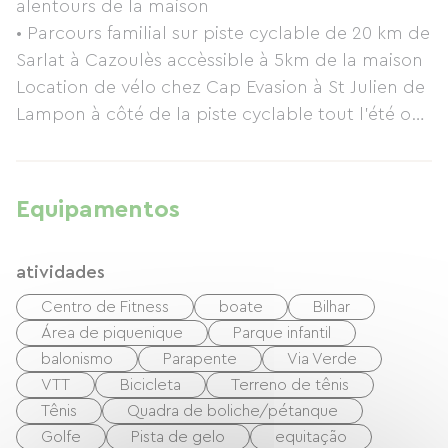
alentours de la maison
como um estúdio. Oferece todo o conforto
• Parcours familial sur piste cyclable de 20 km de
moderno, com uma kitchenette e área de
Sarlat à Cazoulès accèssible à 5km de la maison
refeições em ambos os lados da entrada. No
Location de vélo chez Cap Evasion à St Julien de
outro extremo encontra-se a área de dormir
Lampon à côté de la piste cyclable tout l'été ou
com uma cama de casal (160 cm). Toda a roupa
hors saison sur réservation.
de cama é fornecida e as camas são feitas à
chegada. Atrás da divisória encontra-se uma
casa de banho completa com duche. As casas
Equipamentos
estão suficientemente próximas para serem
alugadas em conjunto, mas também
atividades
suficientemente espaçadas, cada uma com o
seu próprio terreno amplo e diferentes
Centro de Fitness
boate
Bilhar
orientações, permitindo que sejam alugadas em
Área de piquenique
Parque infantil
conjunto. alugadas separadamente,
balonismo
Parapente
Via Verde
preservando a privacidade de cada família.
VTT
Bicicleta
Terreno de tênis
Tênis
Quadra de boliche/pétanque
• Crianças são bem-vindas, • Animais de
Golfe
Pista de gelo
equitação
estimação são bem-vindos • É permitido fumar