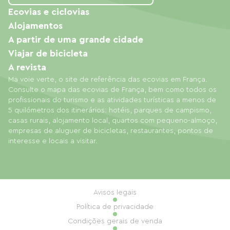
• Seguro de cancelamento disponível + seguro
Ecovias e ciclovias
de responsabilidade civil para o aluguel a 4% do
Alojamentos
valor da estadia • Eventos: Casamentos,
A partir de uma grande cidade
Aniversários, Reuniões Familiares, Festas de Ação
Viajar de bicicleta
de Graças sob consulta e orçamento • Aulas de
A revista
culinária, Fotografia, Computação Gráfica,
Ma voie verte, o site de referência das ecovias em França.
Consulte o mapa das ecovias de França, bem como todos os
Aquarela, Oficinas de Contação de Histórias…
profissionais do turismo e as atividades turísticas a menos de
dependendo da disponibilidade do instrutor,
5 quilómetros dos itinerários: hotéis, parques de campismo,
sob consulta e orçamento • Aceitamos fins de
casas rurais, alojamento local, quartos com pequeno-almoço,
empresas de aluguer de bicicletas, restaurantes, pontos de
semana prolongados e estadias curtas durante
interesse e locais a visitar.
os feriados prolongados da Páscoa, Ascensão ou
Pentecostes, desde que fora do período de
férias escolares • Tarifas com desconto para
estadias longas durante todo o ano: 10% de
Avisos legais
desconto para estadias de 2 semanas e a partir
Política de privacidade
de setembro. Junho para 3 semanas -35% e 4
Condições gerais de venda