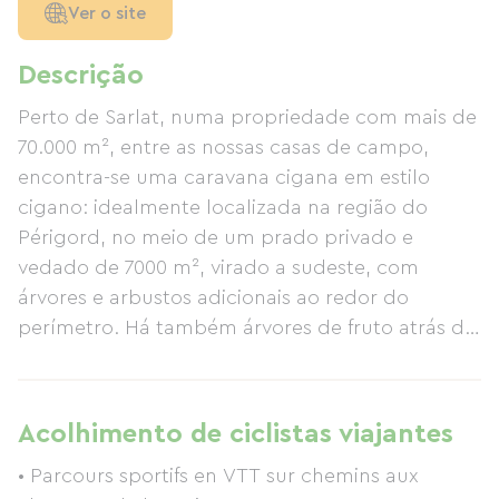
Ver o site
Descrição
Perto de Sarlat, numa propriedade com mais de
70.000 m², entre as nossas casas de campo,
encontra-se uma caravana cigana em estilo
cigano: idealmente localizada na região do
Périgord, no meio de um prado privado e
vedado de 7000 m², virado a sudeste, com
árvores e arbustos adicionais ao redor do
perímetro. Há também árvores de fruto atrás da
casa e uma vista desimpedida da paisagem rural
a sul. Este espaço totalmente privado é uma
casa de madeira de 18 m², recentemente
Acolhimento de ciclistas viajantes
construída, bem isolada (com palha de
• Parcours sportifs en VTT sur chemins aux
cânhamo) e com ar condicionado, mobilada