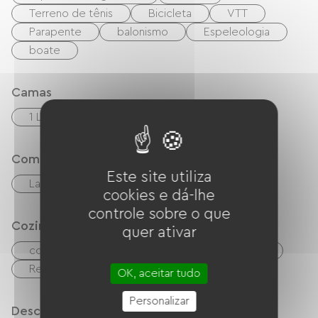
Terreno de tênis
Bicicleta
VTT
Parapente
balonismo
Espeleologia
boate
Camas
1 Lits 160cm
1 Lits bébés
Comfort
Este site utiliza
Lareira
cookies e dá-lhe
controle sobre o que
Cozinha
quer ativar
cozinha pequena
Quatro
Exaustor
Refrigerador
OK, aceitar tudo
Personalizar
Descrição