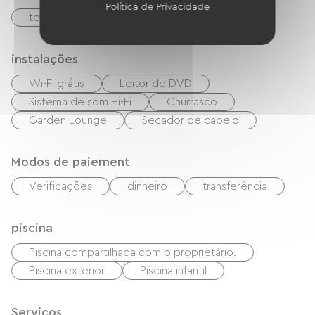
Política de Privacidade
terraço
instalações
Wi-Fi grátis
Leitor de DVD
Sistema de som Hi-Fi
Churrasco
Garden Lounge
Secador de cabelo
Modos de paiement
Verificações
dinheiro
transferência
piscina
Piscina compartilhada com o proprietário.
Piscina exterior
Piscina infantil
Serviços