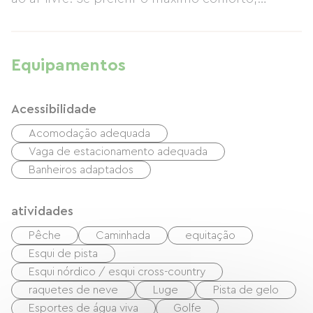
elegantes suites esperam por si na Casa de
Campo do Tecelão, ou talvez para além do
túnel secreto na pequena casa de madeira.
Equipamentos
Acessibilidade
Acomodação adequada
Vaga de estacionamento adequada
Banheiros adaptados
atividades
Pêche
Caminhada
equitação
Esqui de pista
Esqui nórdico / esqui cross-country
raquetes de neve
Luge
Pista de gelo
Esportes de água viva
Golfe