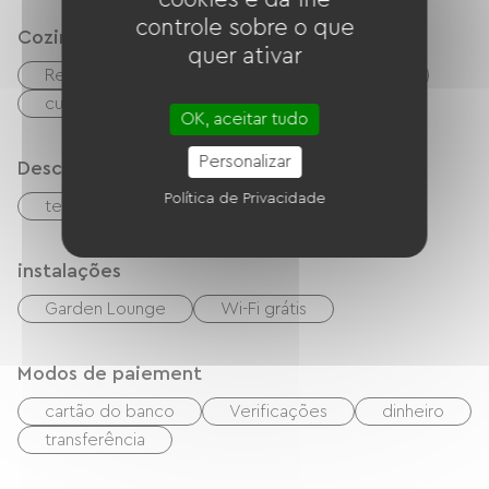
controle sobre o que
Cozinha
quer ativar
Refrigerador
Quatro
Micro-ondas
cuisinière
cozinha pequena
OK, aceitar tudo
Personalizar
Descrição
Política de Privacidade
terraço
instalações
Garden Lounge
Wi-Fi grátis
Modos de paiement
cartão do banco
Verificações
dinheiro
transferência