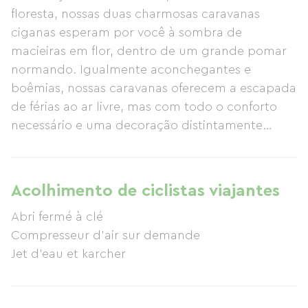
floresta, nossas duas charmosas caravanas
ciganas esperam por você à sombra de
macieiras em flor, dentro de um grande pomar
normando. Igualmente aconchegantes e
boêmias, nossas caravanas oferecem a escapada
de férias ao ar livre, mas com todo o conforto
necessário e uma decoração distintamente
elegante: boêmia, mas sem exageros!
Totalmente equipadas para 1 a 5 pessoas, com
um padrão de 3 estrelas baseado em madeira,
Acolhimento de ciclistas viajantes
latão e a harmoniosa combinação de cortinas e
Abri fermé à clé
almofadas, nossas caravanas dispõem de
Compresseur d'air sur demande
cozinha compacta, banheiro, uma charmosa
Jet d'eau et karcher
cama em alcova e três sofás-cama. Nossas
caravanas são equipadas com toda a louça e
utensílios necessários para a sua estadia, as