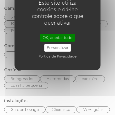
Este site utiliza
Camas
cookies e dá-lhe
controle sobre o que
5 Canapés convertibles
quer ativar
19 Lits superposés (2 x 90cm)
48 Lits 90cm
19 Lits 140cm
8 Lits 160cm
OK, aceitar tudo
Comfort
Personalizar
Lareira
Política de Privacidade
Cozinha
Refrigerador
Micro-ondas
cuisinière
cozinha pequena
instalações
Garden Lounge
Churrasco
Wi-Fi grátis