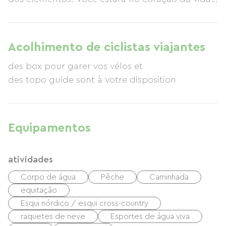
na fazenda, em contato próximo com nossos
animais que circulam livremente. A associação
Les Amis du Marain lhe dá as boas-vindas a um
Acolhimento de ciclistas viajantes
ambiente preservado com camping rural,
des box pour garer vos vélos et
chalés, caravanas, yurtas, tipis, cabanas
des topo guide sont à votre disposition
giratórias e quartos com café da manhã incluso,
além de um fabuloso restaurante em estilo rural.
Também oferecemos oportunidades de
envolvimento comunitário (WWOOFing,
Equipamentos
voluntariado, etc.) para todos os amantes da
natureza. Venha descobrir e compartilhar esses
atividades
momentos mágicos conosco.
Corpo de água
Pêche
Caminhada
equitação
Esqui nórdico / esqui cross-country
raquetes de neve
Esportes de água viva